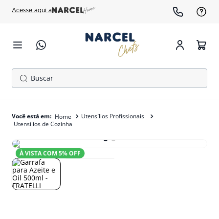
Acesse aqui a
Buscar
TERMOS MAIS BUSCADOS
1
º
cafeteira
Utensílios Profissionais
Utensílios de Cozinha
2
º
fogão
3
º
freezer
À VISTA COM
5
% OFF
4
º
forno
5
º
gelopar
6
º
panela pressão
7
º
moedor