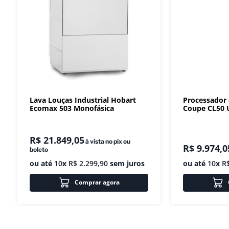
Lava Louças Industrial Hobart
Processador
Ecomax 503 Monofásica
Coupe CL50 U
R$
21
.
849
,
05
à vista no pix ou
R$
9
.
974
,
0
boleto
ou até
10
x
R$
2
.
299
,
90
sem juros
ou até
10
x
R
Comprar agora