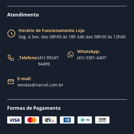
Como comprar
Perguntas Frequentes
Fale conosco
Atendimento
Política de Privacidade
Blog Narcel
Política de Trocas
Horário de Funcionamento Loja
Nossa loja
Seg. à Sex. das 08h50 às 18h Sáb das 08h50 às 12h00
Política de Entrega
WhatsApp:
_
Telefone:
(41) 99247-
(41) 3381-6407
94499
E-mail:
vendas@narcel.com.br
Formas de Pagamento