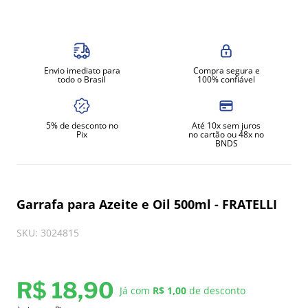
8
º
amassadeira
9
º
exaustor
10
º
fritadeira
Envio imediato para
Compra segura e
todo o Brasil
100% confiável
5% de desconto no
Até 10x sem juros
Pix
no cartão ou 48x no
BNDS
Garrafa para Azeite e Oil 500ml - FRATELLI
SKU
:
3024815
R$
18
,
90
Já com
R$ 1,00
de desconto