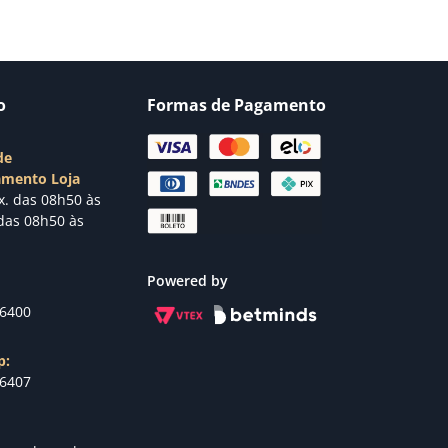
o
Formas de Pagamento
de
amento Loja
x. das 08h50 às
das 08h50 às
Powered by
-6400
p:
-6407