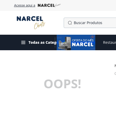
Acesse aqui a
Buscar Produtos
TERMOS MAIS BUSCADOS
1
º
cafeteira
Todas as Categorias
Ofertas do mês
Restau
2
º
freezer
3
º
gelopar
4
º
fogão
OOPS!
5
º
panela pressão
6
º
forno
7
º
moedor
8
º
exaustor
9
º
amassadeira