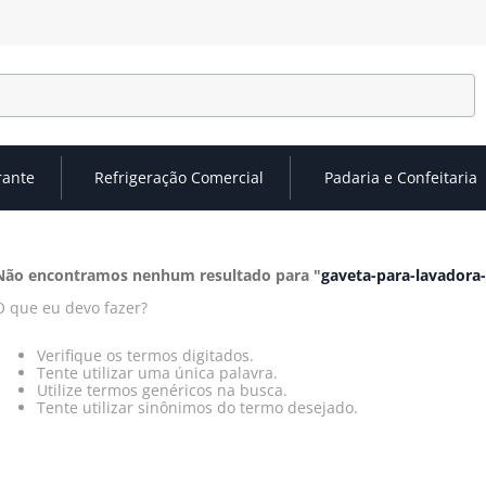
rante
Refrigeração Comercial
Padaria e Confeitaria
Não encontramos nenhum resultado para "
gaveta-para-lavadora-
O que eu devo fazer?
Verifique os termos digitados.
Tente utilizar uma única palavra.
Utilize termos genéricos na busca.
Tente utilizar sinônimos do termo desejado.