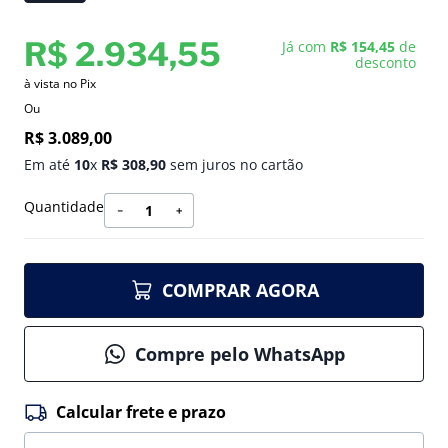
R$
2
.
934
,
55
Já com
R$ 154,45
de
desconto
à vista no Pix
Ou
R$
3
.
089
,
00
Em até
10
x
R$
308
,
90
sem juros no cartão
Quantidade
－
＋
COMPRAR AGORA
Compre pelo WhatsApp