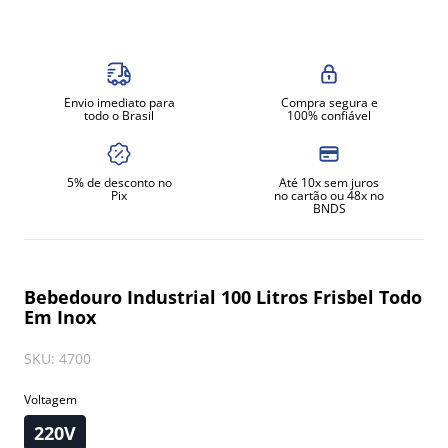
8
º
exaustor
9
º
amassadeira
10
º
fritadeira
Envio imediato para
Compra segura e
todo o Brasil
100% confiável
5% de desconto no
Até 10x sem juros
Pix
no cartão ou 48x no
BNDS
Bebedouro Industrial 100 Litros Frisbel Todo
Em Inox
SKU
:
4700
Voltagem
220V