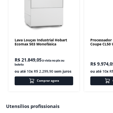
Lava Louças Industrial Hobart
Processador
Ecomax 503 Monofásica
Coupe CL50 U
R$
21
.
849
,
05
à vista no pix ou
R$
9
.
974
,
0
boleto
ou até
10
x
R$
2
.
299
,
90
sem juros
ou até
10
x
R
Comprar agora
Utensílios profissionais