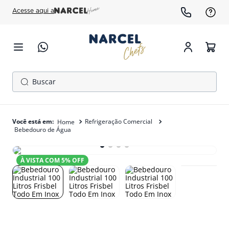
Acesse aqui a
Buscar
TERMOS MAIS BUSCADOS
1
º
cafeteira
Refrigeração Comercial
Bebedouro de Água
2
º
freezer
3
º
gelopar
À VISTA COM
5
% OFF
4
º
fogão
5
º
panela pressão
6
º
forno
7
º
moedor