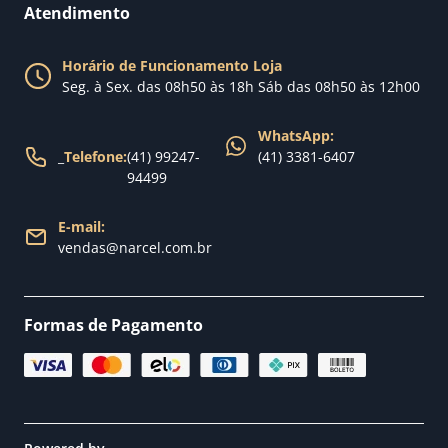
Fale conosco
Atendimento
Política de Privacidade
Blog Narcel
Política de Trocas
Horário de Funcionamento Loja
Nossa loja
Seg. à Sex. das 08h50 às 18h Sáb das 08h50 às 12h00
Política de Entrega
WhatsApp:
_
Telefone:
(41) 99247-
(41) 3381-6407
94499
E-mail:
vendas@narcel.com.br
Formas de Pagamento