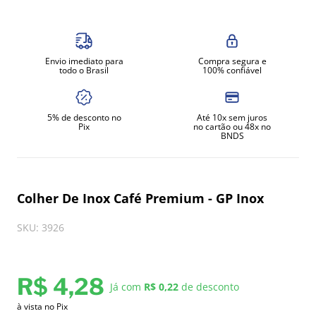
8
º
exaustor
9
º
amassadeira
Envio imediato para
Compra segura e
10
º
fritadeira
todo o Brasil
100% confiável
5% de desconto no
Até 10x sem juros
Pix
no cartão ou 48x no
BNDS
Colher De Inox Café Premium - GP Inox
SKU
:
3926
R$
4
,
28
Já com
R$ 0,22
de desconto
à vista no Pix