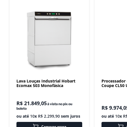
Lava Louças Industrial Hobart
Processador
Ecomax 503 Monofásica
Coupe CL50 U
R$
21
.
849
,
05
à vista no pix ou
R$
9
.
974
,
0
boleto
ou até
10
x
R$
2
.
299
,
90
sem juros
ou até
10
x
R
Comprar agora