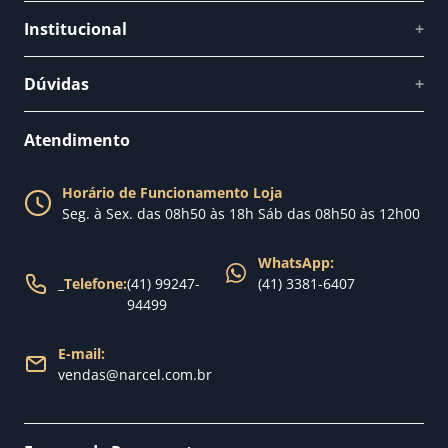
Institucional
+
Quem somos
Dúvidas
+
Como comprar
Perguntas Frequentes
Fale conosco
Atendimento
Política de Privacidade
Blog Narcel
Política de Trocas
Horário de Funcionamento Loja
Nossa loja
Seg. à Sex. das 08h50 às 18h Sáb das 08h50 às 12h00
Política de Entrega
WhatsApp:
_
Telefone:
(41) 99247-
(41) 3381-6407
94499
E-mail:
vendas@narcel.com.br