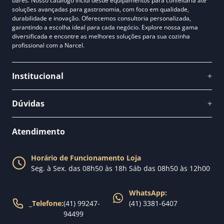
bares. Nosso catálogo inclui desde equipamentos para confeitaria até
soluções avançadas para gastronomia, com foco em qualidade,
durabilidade e inovação. Oferecemos consultoria personalizada,
garantindo a escolha ideal para cada negócio. Explore nossa gama
diversificada e encontre as melhores soluções para sua cozinha
profissional com a Narcel.
Institucional
+
Quem somos
Dúvidas
+
Como comprar
Perguntas Frequentes
Fale conosco
Atendimento
Política de Privacidade
Blog Narcel
Política de Trocas
Horário de Funcionamento Loja
Nossa loja
Seg. à Sex. das 08h50 às 18h Sáb das 08h50 às 12h00
Política de Entrega
WhatsApp:
_
Telefone:
(41) 99247-
(41) 3381-6407
94499