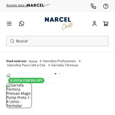
Acesse aqui a
Buscar
TERMOS MAIS BUSCADOS
1
º
cafeteira
Utensílios Profissionais
Utensílios Para Café e Chá
Garrafas Térmicas
2
º
freezer
3
º
gelopar
À VISTA COM
5
% OFF
4
º
fogão
5
º
panela pressão
6
º
forno
7
º
moedor