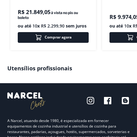
R$
21
.
849
,
05
à vista no pix ou
R$
9
.
974
,
0
boleto
ou até
10
x
R$
2
.
299
,
90
sem juros
ou até
10
x
R
Comprar agora
Utensílios profissionais
A Narcel, atuando desde 1980, é especializada em fornecer
equipamentos de cozinha industrial e utensílios de cozinha para
restaurantes, padarias, açougues, hotéis, supermercados, sorveterias e