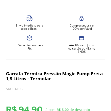
8
º
exaustor
9
º
amassadeira
10
º
fritadeira
Envio imediato para
Compra segura e
todo o Brasil
100% confiável
5% de desconto no
Até 10x sem juros
Pix
no cartão ou 48x no
BNDS
Garrafa Térmica Pressão Magic Pump Preta
1,8 Litros - Termolar
SKU
:
4106
R$
94
,
90
Já com
R$ 5,00
de desconto