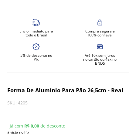
8
º
amassadeira
9
º
exaustor
10
º
fritadeira
Envio imediato para
Compra segura e
todo o Brasil
100% confiável
5% de desconto no
Até 10x sem juros
Pix
no cartão ou 48x no
BNDS
Forma De Alumínio Para Pão 26,5cm - Real
SKU
:
4205
Já com
R$ 0,00
de desconto
à vista no Pix