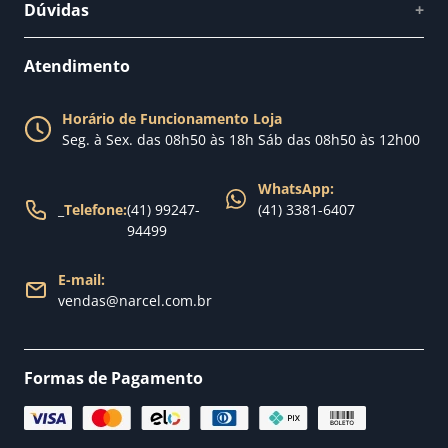
Dúvidas
+
Como comprar
Perguntas Frequentes
Fale conosco
Atendimento
Política de Privacidade
Blog Narcel
Política de Trocas
Horário de Funcionamento Loja
Nossa loja
Seg. à Sex. das 08h50 às 18h Sáb das 08h50 às 12h00
Política de Entrega
WhatsApp:
_
Telefone:
(41) 99247-
(41) 3381-6407
94499
E-mail:
vendas@narcel.com.br
Formas de Pagamento