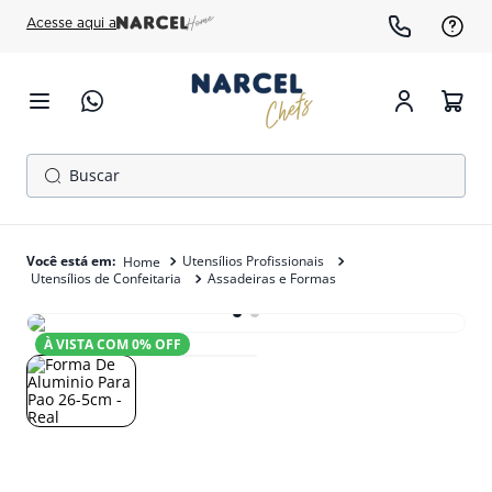
Acesse aqui a
Buscar
TERMOS MAIS BUSCADOS
1
º
cafeteira
Utensílios Profissionais
Utensílios de Confeitaria
Assadeiras e Formas
2
º
fogão
3
º
freezer
À VISTA COM
0
% OFF
4
º
forno
5
º
gelopar
6
º
panela pressão
7
º
moedor