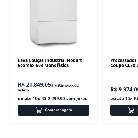
Lava Louças Industrial Hobart
Processador
Ecomax 503 Monofásica
Coupe CL50 U
R$
21
.
849
,
05
à vista no pix ou
R$
9
.
974
,
0
boleto
ou até
10
x
R$
2
.
299
,
90
sem juros
ou até
10
x
R
Comprar agora