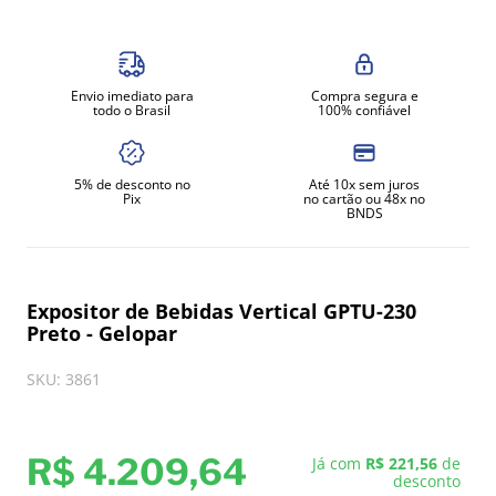
8
º
moedor
9
º
prato
Envio imediato para
Compra segura e
10
º
amassadeira
todo o Brasil
100% confiável
5% de desconto no
Até 10x sem juros
Pix
no cartão ou 48x no
BNDS
Expositor de Bebidas Vertical GPTU-230
Preto - Gelopar
SKU
:
3861
R$
4
.
209
,
64
Já com
R$ 221,56
de
desconto