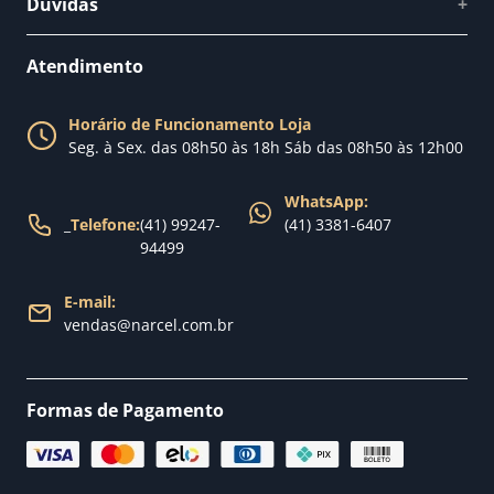
Dúvidas
+
Como comprar
Perguntas Frequentes
Fale conosco
Atendimento
Política de Privacidade
Blog Narcel
Política de Trocas
Horário de Funcionamento Loja
Nossa loja
Seg. à Sex. das 08h50 às 18h Sáb das 08h50 às 12h00
Política de Entrega
WhatsApp:
_
Telefone:
(41) 99247-
(41) 3381-6407
94499
E-mail:
vendas@narcel.com.br
Formas de Pagamento