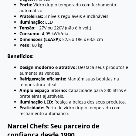
Porta:
Vidro duplo temperado com fechamento
automático
Prateleiras:
3 níveis reguláveis e inclináveis
Iluminação:
LED
Tensão:
127V ou 220V (não é bivolt)
Consumo:
4,95 kWh/dia
Dimensões (LxAxP):
52,5 x 186 x 63,5 cm
Peso:
60 kg
Benefícios:
Design moderno e atrativo:
Destaca seus produtos e
aumenta as vendas.
Refrigeração eficiente:
Mantém suas bebidas na
temperatura ideal.
Amplo espaço interno:
Capacidade para 230 litros e
prateleiras ajustáveis.
Iluminação LED:
Realça a beleza dos seus produtos.
Praticidade:
Porta de vidro duplo temperado com
fechamento automático.
Narcel Chefs: Seu parceiro de
confiança desde 1990