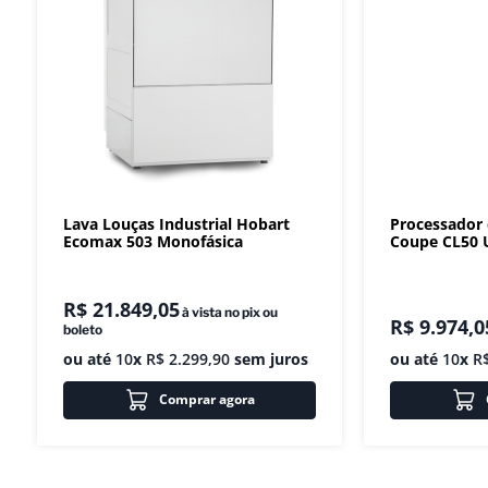
Lava Louças Industrial Hobart
Processador
Ecomax 503 Monofásica
Coupe CL50 U
R$
21
.
849
,
05
à vista no pix ou
R$
9
.
974
,
0
boleto
ou até
10
x
R$
2
.
299
,
90
sem juros
ou até
10
x
R
Comprar agora