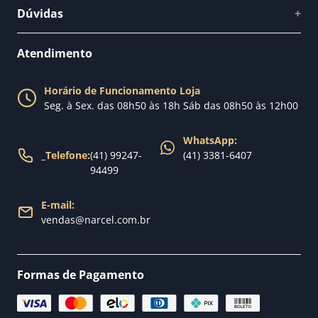
Quem somos
Dúvidas
+
Como comprar
Perguntas Frequentes
Fale conosco
Atendimento
Política de Privacidade
Blog Narcel
Política de Trocas
Horário de Funcionamento Loja
Nossa loja
Seg. à Sex. das 08h50 às 18h Sáb das 08h50 às 12h00
Política de Entrega
WhatsApp:
_
Telefone:
(41) 99247-
(41) 3381-6407
94499
E-mail:
vendas@narcel.com.br
Formas de Pagamento