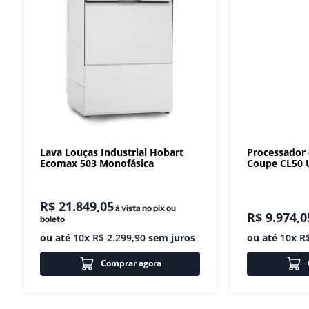
Lava Louças Industrial Hobart
Processador
Ecomax 503 Monofásica
Coupe CL50 U
R$
21
.
849
,
05
à vista no pix ou
R$
9
.
974
,
0
boleto
ou até
10
x
R$
2
.
299
,
90
sem juros
ou até
10
x
R
Comprar agora