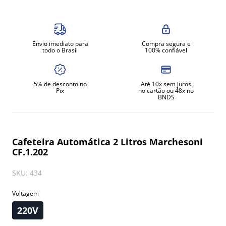
8
º
moedor
9
º
amassadeira
Envio imediato para
Compra segura e
10
º
prato
todo o Brasil
100% confiável
5% de desconto no
Até 10x sem juros
Pix
no cartão ou 48x no
BNDS
Cafeteira Automática 2 Litros Marchesoni
CF.1.202
SKU
:
434
Voltagem
220V