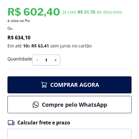
R$
602
,
40
Já com
R$ 31,70
de desconto
à vista no Pix
Ou
R$
634
,
10
Em até
10
x
R$
63
,
41
sem juros no cartão
Quantidade
－
＋
COMPRAR AGORA
Compre pelo WhatsApp