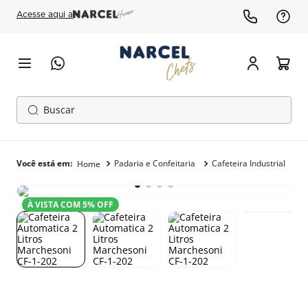
Acesse aqui a
Buscar
TERMOS MAIS BUSCADOS
1
º
cafeteira
Padaria e Confeitaria
Cafeteira Industrial
2
º
gelopar
À VISTA COM
5
% OFF
3
º
freezer
4
º
fogão
5
º
forno
6
º
panela pressão
7
º
exaustor