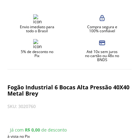
8
º
exaustor
9
º
amassadeira
Envio imediato para
Compra segura e
10
º
robot coupe
todo o Brasil
100% confiável
5% de desconto no
Até 10x sem juros
Pix
no cartão ou 48x no
BNDS
Fogão Industrial 6 Bocas Alta Pressão 40X40
Metal Brey
SKU
:
3020760
Já com
R$ 0,00
de desconto
à vista no Pix