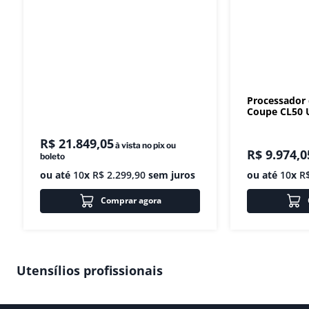
Processador
Coupe CL50 U
R$
21
.
849
,
05
à vista no pix ou
R$
9
.
974
,
0
boleto
ou até
10
x
R$
2
.
299
,
90
sem juros
ou até
10
x
R
Comprar agora
Utensílios profissionais