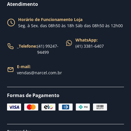
Perguntas Frequentes
Fale conosco
Atendimento
Política de Privacidade
Blog Narcel
Política de Trocas
Horário de Funcionamento Loja
Nossa loja
Seg. à Sex. das 08h50 às 18h Sáb das 08h50 às 12h00
Política de Entrega
WhatsApp:
_
Telefone:
(41) 99247-
(41) 3381-6407
94499
E-mail:
vendas@narcel.com.br
Formas de Pagamento