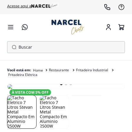
Acesse aqui a
Buscar
TERMOS MAIS BUSCADOS
1
º
cafeteira
Restaurante
Fritadeira Industrial
Fritadeira Elétrica
2
º
fogão
3
º
freezer
À VISTA COM
5
% OFF
4
º
forno
5
º
gelopar
6
º
panela pressão
7
º
moedor