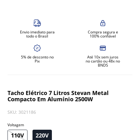
8
º
exaustor
9
º
amassadeira
10
º
fritadeira
Envio imediato para
Compra segura e
todo o Brasil
100% confiável
5% de desconto no
Até 10x sem juros
Pix
no cartão ou 48x no
BNDS
Tacho Elétrico 7 Litros Stevan Metal
Compacto Em Alumínio 2500W
SKU
:
3021186
Voltagem
110V
220V