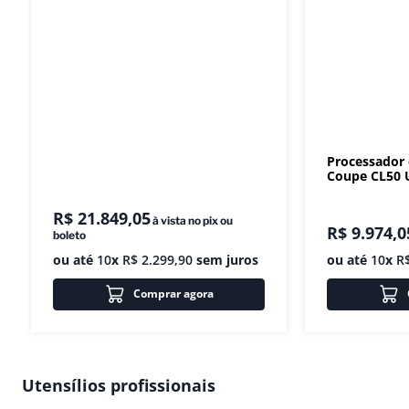
Processador
Coupe CL50 U
R$
21
.
849
,
05
à vista no pix ou
R$
9
.
974
,
0
boleto
ou até
10
x
R$
2
.
299
,
90
sem juros
ou até
10
x
R
Comprar agora
Utensílios profissionais