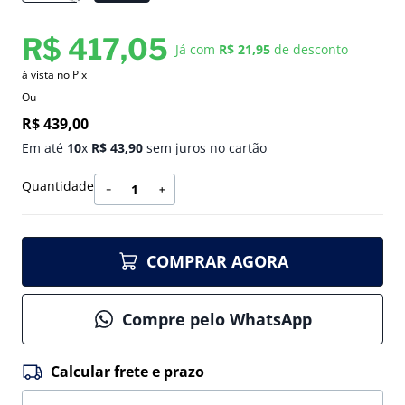
R$
417
,
05
Já com
R$ 21,95
de desconto
à vista no Pix
Ou
R$
439
,
00
Em até
10
x
R$
43
,
90
sem juros no cartão
Quantidade
－
＋
COMPRAR AGORA
Compre pelo WhatsApp