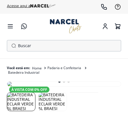
Acesse aqui a
Buscar
TERMOS MAIS BUSCADOS
1
º
cafeteira
Padaria e Confeitaria
Batedeira Industrial
2
º
freezer
3
º
gelopar
À VISTA COM
0
% OFF
4
º
fogão
5
º
panela pressão
6
º
moedor
7
º
forno