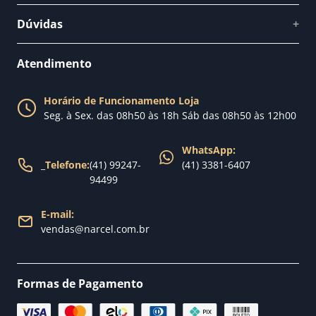
Quem somos
Dúvidas
+
Como comprar
Perguntas Frequentes
Fale conosco
Atendimento
Política de Privacidade
Blog Narcel
Política de Trocas
Horário de Funcionamento Loja
Nossa loja
Seg. à Sex. das 08h50 às 18h Sáb das 08h50 às 12h00
Política de Entrega
WhatsApp:
_
Telefone:
(41) 99247-
(41) 3381-6407
94499
E-mail:
vendas@narcel.com.br
Formas de Pagamento