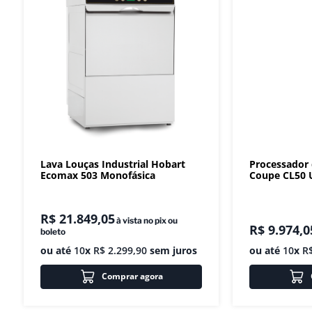
Lava Louças Industrial Hobart
Processador
Ecomax 503 Monofásica
Coupe CL50 U
R$
21
.
849
,
05
à vista no pix ou
R$
9
.
974
,
0
boleto
ou até
10
x
R$
2
.
299
,
90
sem juros
ou até
10
x
R
Comprar agora