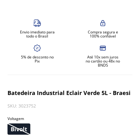
8
º
exaustor
9
º
amassadeira
10
º
fritadeira
Envio imediato para
Compra segura e
todo o Brasil
100% confiável
5% de desconto no
Até 10x sem juros
Pix
no cartão ou 48x no
BNDS
Batedeira Industrial Eclair Verde 5L - Braesi
SKU
:
3023752
Voltagem
Bivolt