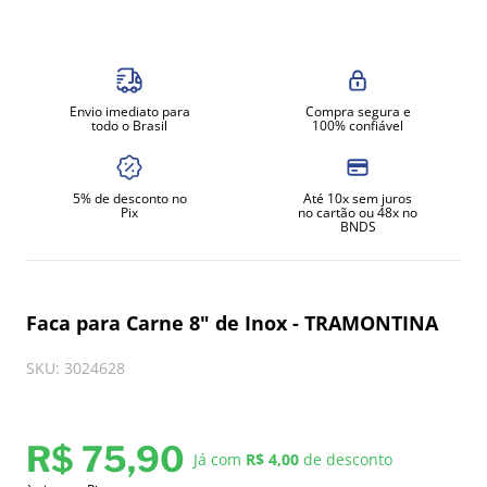
8
º
gelopar
9
º
fritadeira
10
º
robot coupe
Envio imediato para
Compra segura e
todo o Brasil
100% confiável
5% de desconto no
Até 10x sem juros
Pix
no cartão ou 48x no
BNDS
Faca para Carne 8" de Inox - TRAMONTINA
SKU
:
3024628
R$
75
,
90
Já com
R$ 4,00
de desconto