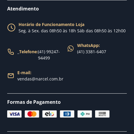
Perguntas Frequentes
Fale conosco
Atendimento
Política de Privacidade
Blog Narcel
Política de Trocas
Horário de Funcionamento Loja
Nossa loja
Seg. à Sex. das 08h50 às 18h Sáb das 08h50 às 12h00
Política de Entrega
WhatsApp:
_
Telefone:
(41) 99247-
(41) 3381-6407
94499
E-mail:
vendas@narcel.com.br
Formas de Pagamento