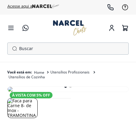
Acesse aqui a
Buscar
TERMOS MAIS BUSCADOS
1
º
cafeteira
Utensílios Profissionais
Utensílios de Cozinha
2
º
fogão
3
º
forno
À VISTA COM
5
% OFF
4
º
freezer
5
º
exaustor
6
º
panela pressão
7
º
moedor