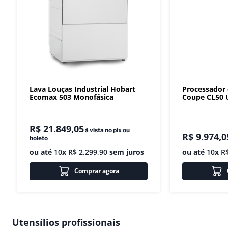
Lava Louças Industrial Hobart
Processador
Ecomax 503 Monofásica
Coupe CL50 U
R$
21
.
849
,
05
à vista no pix ou
R$
9
.
974
,
0
boleto
ou até
10
x
R$
2
.
299
,
90
sem juros
ou até
10
x
R
Comprar agora
Utensílios profissionais