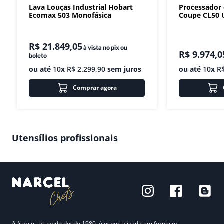
Lava Louças Industrial Hobart
Processador
Ecomax 503 Monofásica
Coupe CL50 U
R$
21
.
849
,
05
à vista no pix ou
R$
9
.
974
,
0
boleto
ou até
10
x
R$
2
.
299
,
90
sem juros
ou até
10
x
R
Comprar agora
Utensílios profissionais
A Narcel, atuando desde 1980, é especializada em fornecer