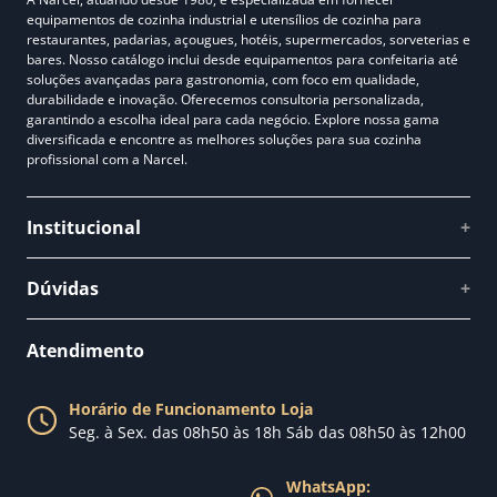
equipamentos de cozinha industrial e utensílios de cozinha para
restaurantes, padarias, açougues, hotéis, supermercados, sorveterias e
bares. Nosso catálogo inclui desde equipamentos para confeitaria até
soluções avançadas para gastronomia, com foco em qualidade,
durabilidade e inovação. Oferecemos consultoria personalizada,
garantindo a escolha ideal para cada negócio. Explore nossa gama
diversificada e encontre as melhores soluções para sua cozinha
profissional com a Narcel.
Institucional
+
Quem somos
Dúvidas
+
Como comprar
Perguntas Frequentes
Fale conosco
Atendimento
Política de Privacidade
Blog Narcel
Política de Trocas
Horário de Funcionamento Loja
Nossa loja
Seg. à Sex. das 08h50 às 18h Sáb das 08h50 às 12h00
Política de Entrega
WhatsApp: