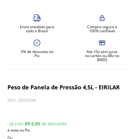
8
º
moedor
9
º
prato
Envio imediato para
Compra segura e
10
º
amassadeira
todo o Brasil
100% confiável
5% de desconto no
Até 10x sem juros
Pix
no cartão ou 48x no
BNDS
Peso de Panela de Pressão 4,5L - EIRILAR
SKU
:
3025094
Já com
R$ 0,00
de desconto
à vista no Pix
Ou