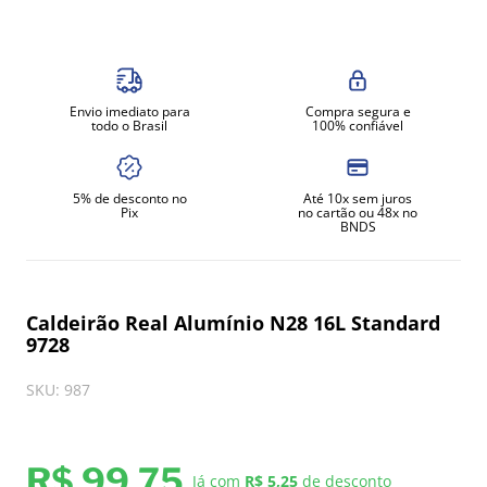
8
º
amassadeira
9
º
exaustor
10
º
fritadeira
Envio imediato para
Compra segura e
todo o Brasil
100% confiável
5% de desconto no
Até 10x sem juros
Pix
no cartão ou 48x no
BNDS
Caldeirão Real Alumínio N28 16L Standard
9728
SKU
:
987
R$
99
,
75
Já com
R$ 5,25
de desconto