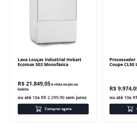
Lava Louças Industrial Hobart
Processador
Ecomax 503 Monofásica
Coupe CL50 U
R$
21
.
849
,
05
à vista no pix ou
R$
9
.
974
,
0
boleto
ou até
10
x
R$
2
.
299
,
90
sem juros
ou até
10
x
R
Comprar agora