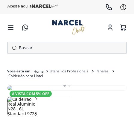
Acesse aqui a
Buscar
TERMOS MAIS BUSCADOS
1
º
cafeteira
Utensílios Profissionais
Panelas
Caldeirão para Hotel
2
º
fogão
3
º
freezer
À VISTA COM
5
% OFF
4
º
forno
5
º
gelopar
6
º
panela pressão
7
º
moedor