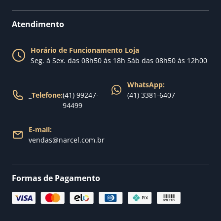
Como comprar
Perguntas Frequentes
Fale conosco
Atendimento
Política de Privacidade
Blog Narcel
Política de Trocas
Horário de Funcionamento Loja
Nossa loja
Seg. à Sex. das 08h50 às 18h Sáb das 08h50 às 12h00
Política de Entrega
WhatsApp:
_
Telefone:
(41) 99247-
(41) 3381-6407
94499
E-mail:
vendas@narcel.com.br
Formas de Pagamento