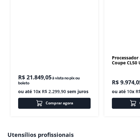
Processador
Coupe CL50 U
R$
21
.
849
,
05
à vista no pix ou
R$
9
.
974
,
0
boleto
ou até
10
x
R$
2
.
299
,
90
sem juros
ou até
10
x
R
Comprar agora
Utensílios profissionais