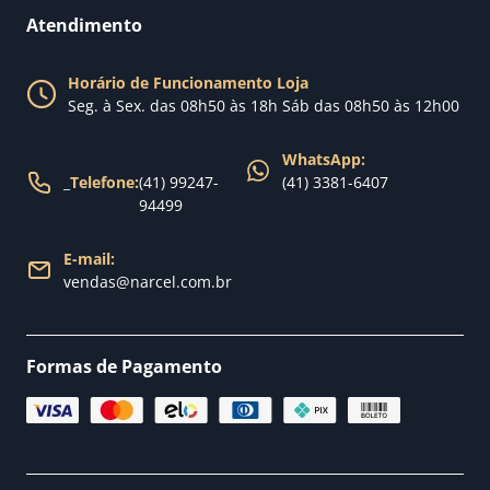
Perguntas Frequentes
Fale conosco
Atendimento
Política de Privacidade
Blog Narcel
Política de Trocas
Horário de Funcionamento Loja
Nossa loja
Seg. à Sex. das 08h50 às 18h Sáb das 08h50 às 12h00
Política de Entrega
WhatsApp:
_
Telefone:
(41) 99247-
(41) 3381-6407
94499
E-mail:
vendas@narcel.com.br
Formas de Pagamento