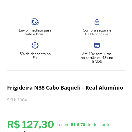
8
º
amassadeira
9
º
exaustor
10
º
robot coupe
Envio imediato para
Compra segura e
todo o Brasil
100% confiável
5% de desconto no
Até 10x sem juros
Pix
no cartão ou 48x no
BNDS
Frigideira N38 Cabo Baqueli - Real Alumínio
SKU
:
1004
R$
127
,
30
Já com
R$ 6,70
de desconto