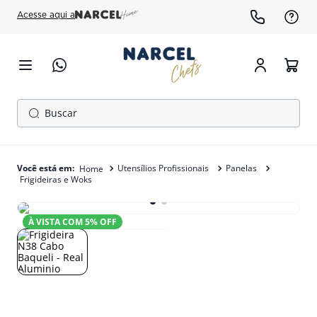
Acesse aqui a
Buscar
TERMOS MAIS BUSCADOS
1
º
cafeteira
Utensílios Profissionais
Panelas
Frigideiras e Woks
2
º
fogão
3
º
freezer
À VISTA COM
5
% OFF
4
º
gelopar
5
º
forno
6
º
panela pressão
7
º
moedor