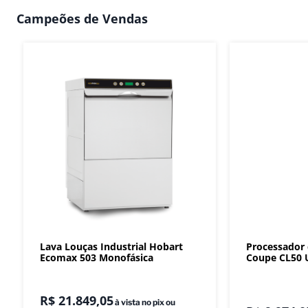
Campeões de Vendas
Lava Louças Industrial Hobart
Processador
Ecomax 503 Monofásica
Coupe CL50 U
R$
21
.
849
,
05
à vista no pix ou