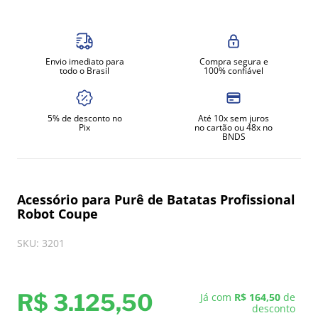
8
º
exaustor
9
º
amassadeira
Envio imediato para
Compra segura e
10
º
fritadeira
todo o Brasil
100% confiável
5% de desconto no
Até 10x sem juros
Pix
no cartão ou 48x no
BNDS
Acessório para Purê de Batatas Profissional
Robot Coupe
SKU
:
3201
R$
3
.
125
,
50
Já com
R$ 164,50
de
desconto