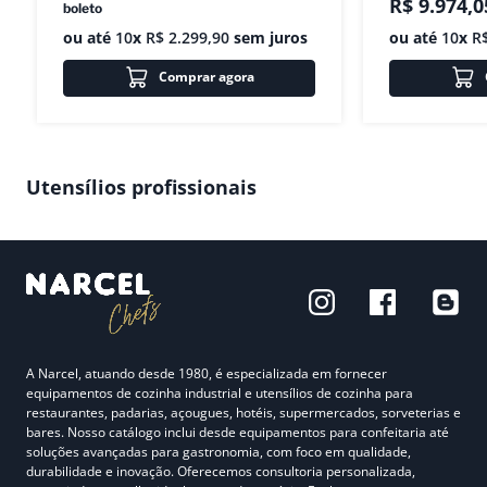
R$
9
.
974
,
0
boleto
ou até
10
x
R$
2
.
299
,
90
sem juros
ou até
10
x
R
Comprar agora
Utensílios profissionais
A Narcel, atuando desde 1980, é especializada em fornecer
equipamentos de cozinha industrial e utensílios de cozinha para
restaurantes, padarias, açougues, hotéis, supermercados, sorveterias e
bares. Nosso catálogo inclui desde equipamentos para confeitaria até
soluções avançadas para gastronomia, com foco em qualidade,
durabilidade e inovação. Oferecemos consultoria personalizada,