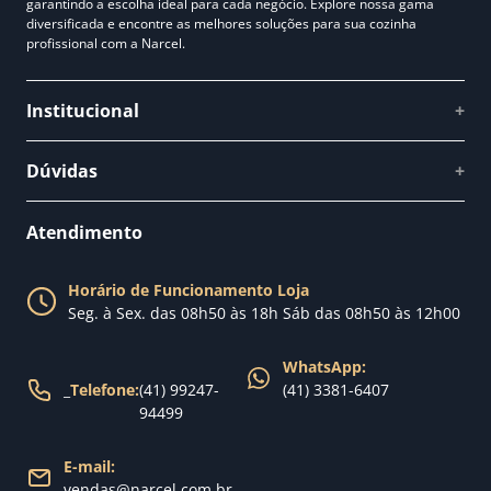
garantindo a escolha ideal para cada negócio. Explore nossa gama
diversificada e encontre as melhores soluções para sua cozinha
profissional com a Narcel.
Institucional
+
Quem somos
Dúvidas
+
Como comprar
Perguntas Frequentes
Fale conosco
Atendimento
Política de Privacidade
Blog Narcel
Política de Trocas
Horário de Funcionamento Loja
Nossa loja
Seg. à Sex. das 08h50 às 18h Sáb das 08h50 às 12h00
Política de Entrega
WhatsApp:
_
Telefone:
(41) 99247-
(41) 3381-6407
94499
E-mail:
vendas@narcel.com.br