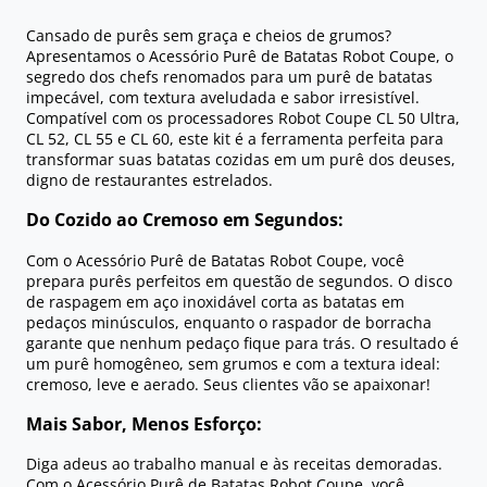
Cansado de purês sem graça e cheios de grumos?
Apresentamos o Acessório Purê de Batatas Robot Coupe, o
segredo dos chefs renomados para um purê de batatas
impecável, com textura aveludada e sabor irresistível.
Compatível com os processadores Robot Coupe CL 50 Ultra,
CL 52, CL 55 e CL 60, este kit é a ferramenta perfeita para
transformar suas batatas cozidas em um purê dos deuses,
digno de restaurantes estrelados.
Do Cozido ao Cremoso em Segundos:
Com o Acessório Purê de Batatas Robot Coupe, você
prepara purês perfeitos em questão de segundos. O disco
de raspagem em aço inoxidável corta as batatas em
pedaços minúsculos, enquanto o raspador de borracha
garante que nenhum pedaço fique para trás. O resultado é
um purê homogêneo, sem grumos e com a textura ideal:
cremoso, leve e aerado. Seus clientes vão se apaixonar!
Mais Sabor, Menos Esforço:
Diga adeus ao trabalho manual e às receitas demoradas.
Com o Acessório Purê de Batatas Robot Coupe, você