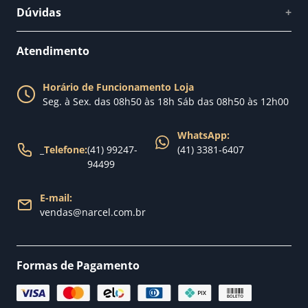
Quem somos
Dúvidas
+
Como comprar
Perguntas Frequentes
Fale conosco
Atendimento
Política de Privacidade
Blog Narcel
Política de Trocas
Horário de Funcionamento Loja
Nossa loja
Seg. à Sex. das 08h50 às 18h Sáb das 08h50 às 12h00
Política de Entrega
WhatsApp:
_
Telefone:
(41) 99247-
(41) 3381-6407
94499
E-mail:
vendas@narcel.com.br
Formas de Pagamento