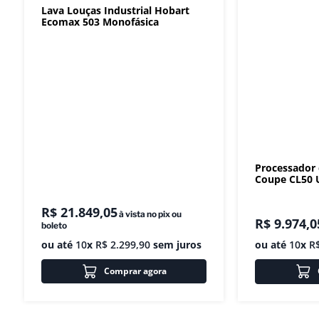
Lava Louças Industrial Hobart
Ecomax 503 Monofásica
Processador
Coupe CL50 U
R$
21
.
849
,
05
à vista no pix ou
R$
9
.
974
,
0
boleto
ou até
10
x
R$
2
.
299
,
90
sem juros
ou até
10
x
R
Comprar agora