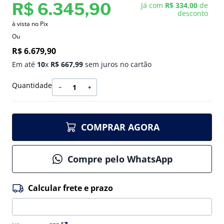
R$
6
.
345
,
90
Já com
R$ 334,00
de
desconto
à vista no Pix
Ou
R$
6
.
679
,
90
Em até
10
x
R$
667
,
99
sem juros no cartão
Quantidade
－
＋
COMPRAR AGORA
Compre pelo WhatsApp