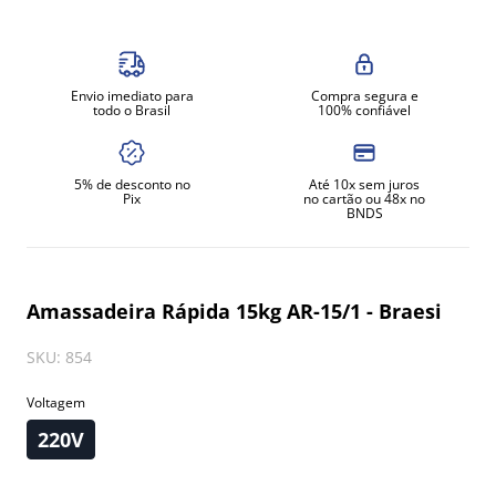
8
º
amassadeira
9
º
exaustor
Envio imediato para
Compra segura e
10
º
fritadeira
todo o Brasil
100% confiável
5% de desconto no
Até 10x sem juros
Pix
no cartão ou 48x no
BNDS
Amassadeira Rápida 15kg AR-15/1 - Braesi
SKU
:
854
Voltagem
220V