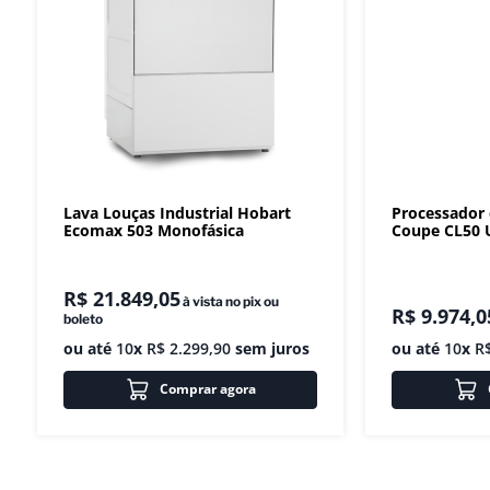
Lava Louças Industrial Hobart
Processador
Ecomax 503 Monofásica
Coupe CL50 U
R$
21
.
849
,
05
à vista no pix ou
R$
9
.
974
,
0
boleto
ou até
10
x
R$
2
.
299
,
90
sem juros
ou até
10
x
R
Comprar agora