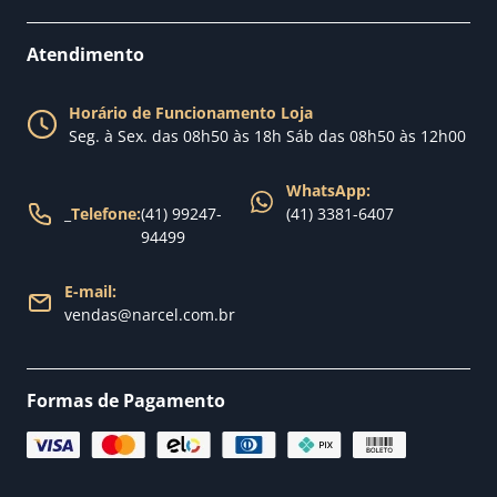
Como comprar
Perguntas Frequentes
Fale conosco
Atendimento
Política de Privacidade
Blog Narcel
Política de Trocas
Horário de Funcionamento Loja
Nossa loja
Seg. à Sex. das 08h50 às 18h Sáb das 08h50 às 12h00
Política de Entrega
WhatsApp:
_
Telefone:
(41) 99247-
(41) 3381-6407
94499
E-mail:
vendas@narcel.com.br
Formas de Pagamento