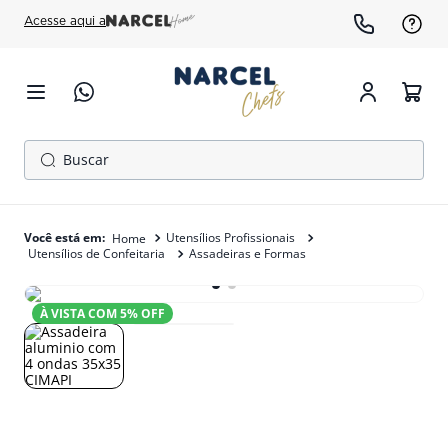
Acesse aqui a
Buscar
TERMOS MAIS BUSCADOS
1
º
cafeteira
Utensílios Profissionais
Utensílios de Confeitaria
Assadeiras e Formas
2
º
fogão
3
º
forno
À VISTA COM
5
% OFF
4
º
freezer
5
º
exaustor
6
º
panela pressão
7
º
moedor