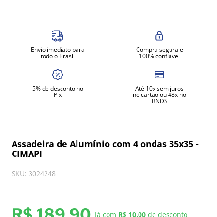
8
º
gelopar
9
º
fritadeira
10
º
robot coupe
Envio imediato para
Compra segura e
todo o Brasil
100% confiável
5% de desconto no
Até 10x sem juros
Pix
no cartão ou 48x no
BNDS
Assadeira de Alumínio com 4 ondas 35x35 -
CIMAPI
SKU
:
3024248
R$
189
,
90
Já com
R$ 10,00
de desconto