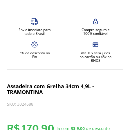
8
º
gelopar
9
º
fritadeira
10
º
robot coupe
Envio imediato para
Compra segura e
todo o Brasil
100% confiável
5% de desconto no
Até 10x sem juros
Pix
no cartão ou 48x no
BNDS
Assadeira com Grelha 34cm 4,9L -
TRAMONTINA
SKU
:
3024688
R$
170
,
90
Já com
R$ 9,00
de desconto