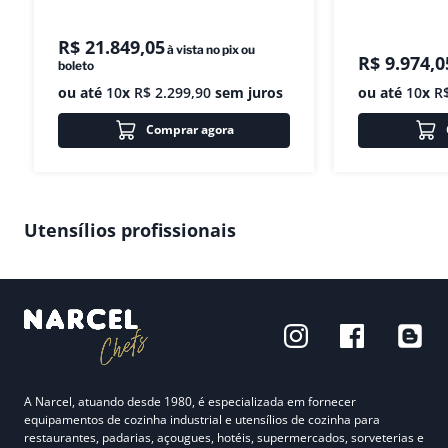
R$
21
.
849
,
05
à vista no pix ou
R$
9
.
974
,
0
boleto
ou até
10
x
R$
2
.
299
,
90
sem juros
ou até
10
x
R
Comprar agora
Utensílios profissionais
A Narcel, atuando desde 1980, é especializada em fornecer
equipamentos de cozinha industrial e utensílios de cozinha para
restaurantes, padarias, açougues, hotéis, supermercados, sorveterias e