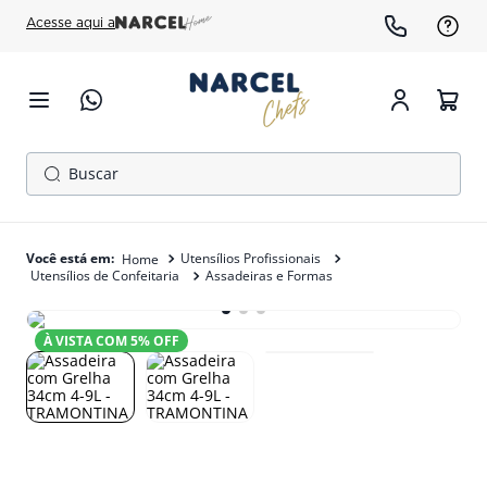
Acesse aqui a
Buscar
TERMOS MAIS BUSCADOS
1
º
cafeteira
Utensílios Profissionais
Utensílios de Confeitaria
Assadeiras e Formas
2
º
fogão
3
º
forno
À VISTA COM
5
% OFF
4
º
freezer
5
º
exaustor
6
º
panela pressão
7
º
moedor