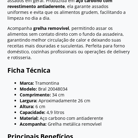
assados em geral. Produzida em
aço carbono com
revestimento antiaderente
, ela garante assados
uniformes e evita que os alimentos grudem, facilitando a
limpeza no dia a dia.
Acompanha
grelha removível
, permitindo assar os
alimentos sem contato direto com o fundo da assadeira,
garantindo melhor circulação de calor e deixando suas
receitas mais douradas e suculentas. Perfeita para forno
doméstico, cozinhas profissionais ou operações de delivery
e rotisseria.
Ficha Técnica
Marca:
Tramontina
Modelo:
Bral 20048034
Comprimento:
34 cm
Largura:
Aproximadamente 26 cm
Altura:
6 cm
Capacidade:
4,9 litros
Material:
Aço carbono com antiaderente
Acompanha:
Grelha metálica removível
Principais Benefícios