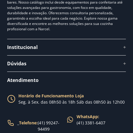
bares. Nosso catálogo inclui desde equipamentos para confeitaria até
soluções avançadas para gastronomia, com foco em qualidade,
durabilidade e inovação. Oferecemos consultoria personalizada,
garantindo a escolha ideal para cada negócio. Explore nossa gama
diversificada e encontre as melhores soluções para sua cozinha
profissional com a Narcel.
Institucional
+
Quem somos
Dúvidas
+
Como comprar
Perguntas Frequentes
Fale conosco
Atendimento
Política de Privacidade
Blog Narcel
Política de Trocas
Horário de Funcionamento Loja
Nossa loja
Seg. à Sex. das 08h50 às 18h Sáb das 08h50 às 12h00
Política de Entrega
WhatsApp:
_
Telefone:
(41) 99247-
(41) 3381-6407
94499