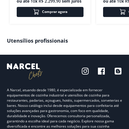
ou até
10
x
R$
2
.
299
,
90
sem juros
ou até
10
x
R
Comprar agora
Utensílios profissionais
A Narcel, atuando desde 1980, é especializada em fornecer
equipamentos de cozinha industrial e utensílios de cozinha para
restaurantes, padarias, açougues, hotéis, supermercados, sorveterias e
bares. Nosso catálogo inclui desde equipamentos para confeitaria até
soluções avançadas para gastronomia, com foco em qualidade,
durabilidade e inovação. Oferecemos consultoria personalizada,
garantindo a escolha ideal para cada negócio. Explore nossa gama
diversificada e encontre as melhores soluções para sua cozinha