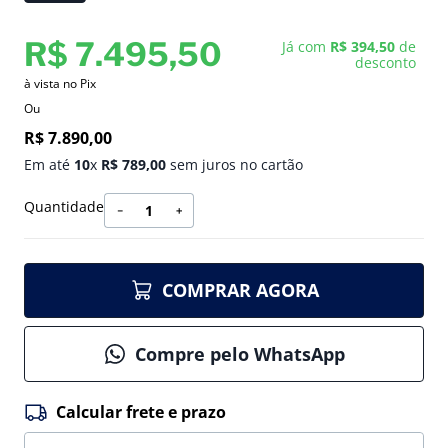
R$
7
.
495
,
50
Já com
R$ 394,50
de
desconto
à vista no Pix
Ou
R$
7
.
890
,
00
Em até
10
x
R$
789
,
00
sem juros no cartão
Quantidade
－
＋
COMPRAR AGORA
Compre pelo WhatsApp