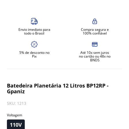
8
º
exaustor
9
º
amassadeira
10
º
fritadeira
Envio imediato para
Compra segura e
todo o Brasil
100% confiável
5% de desconto no
Até 10x sem juros
Pix
no cartão ou 48x no
BNDS
Batedeira Planetária 12 Litros BP12RP -
Gpaniz
SKU
:
1213
Voltagem
110V