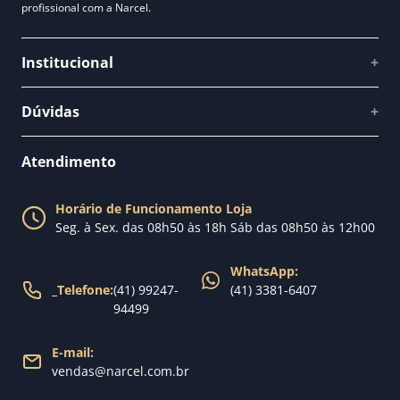
profissional com a Narcel.
Institucional
+
Quem somos
Dúvidas
+
Como comprar
Perguntas Frequentes
Fale conosco
Atendimento
Política de Privacidade
Blog Narcel
Política de Trocas
Horário de Funcionamento Loja
Nossa loja
Seg. à Sex. das 08h50 às 18h Sáb das 08h50 às 12h00
Política de Entrega
WhatsApp:
_
Telefone:
(41) 99247-
(41) 3381-6407
94499
E-mail:
vendas@narcel.com.br