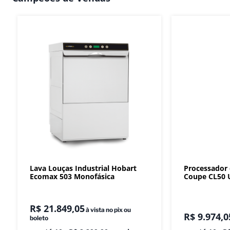
Lava Louças Industrial Hobart
Processador
Ecomax 503 Monofásica
Coupe CL50 U
R$
21
.
849
,
05
à vista no pix ou
R$
9
.
974
,
0
boleto