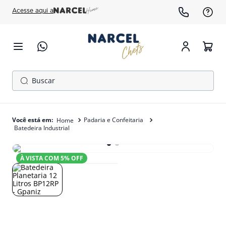
Acesse aqui a
Buscar
TERMOS MAIS BUSCADOS
1
º
cafeteira
Padaria e Confeitaria
Batedeira Industrial
2
º
fogão
3
º
freezer
À VISTA COM
5
% OFF
4
º
forno
5
º
gelopar
6
º
panela pressão
7
º
moedor