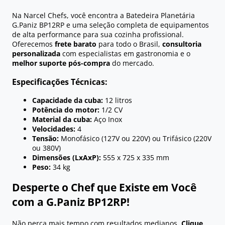
Na Narcel Chefs, você encontra a Batedeira Planetária
G.Paniz BP12RP e uma seleção completa de equipamentos
de alta performance para sua cozinha profissional.
Oferecemos
frete barato
para todo o Brasil,
consultoria
personalizada
com especialistas em gastronomia e o
melhor suporte pós-compra
do mercado.
Especificações Técnicas:
Capacidade da cuba:
12 litros
Potência do motor:
1/2 CV
Material da cuba:
Aço Inox
Velocidades:
4
Tensão:
Monofásico (127V ou 220V) ou Trifásico (220V
ou 380V)
Dimensões (LxAxP):
555 x 725 x 335 mm
Peso:
34 kg
Desperte o Chef que Existe em Você
com a G.Paniz BP12RP!
Não perca mais tempo com resultados medianos.
Clique