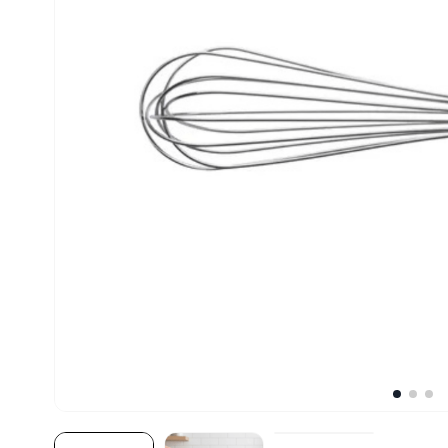
10
º
robot coupe