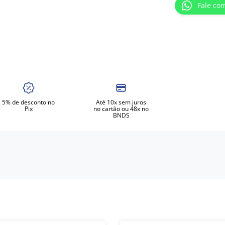
Fale co
5% de desconto no
Até 10x sem juros
Pix
no cartão ou 48x no
BNDS