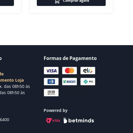
Comprar agora
o
Formas de Pagamento
de
amento Loja
x. das 08h50 às
das 08h50 às
Powered by
-6400