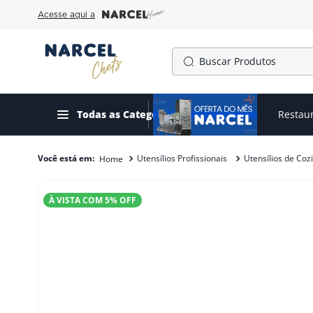
Acesse aqui a
Buscar Produtos
TERMOS MAIS BUSCADOS
1
º
cafeteira
Todas as Categorias
Ofertas do mês
Restau
2
º
fogão
Utensílios Profissionais
Utensílios de Coz
3
º
forno
4
º
freezer
À VISTA COM
5
% OFF
5
º
exaustor
6
º
panela pressão
7
º
moedor
8
º
gelopar
9
º
fritadeira