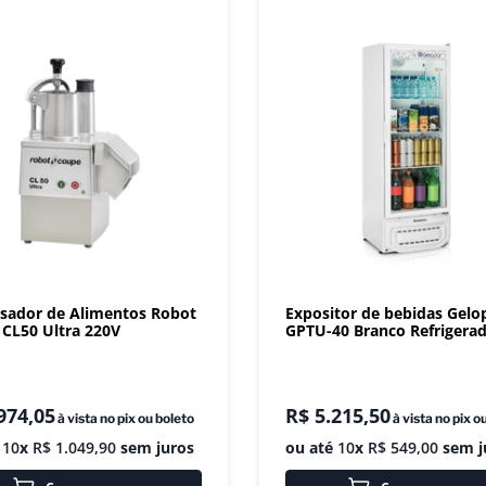
sador de Alimentos Robot
Expositor de bebidas Gelo
CL50 Ultra 220V
GPTU-40 Branco Refrigera
974
,
05
R$
5
.
215
,
50
à vista no pix ou boleto
à vista no pix o
é
10
x
R$
1
.
049
,
90
sem juros
ou até
10
x
R$
549
,
00
sem j