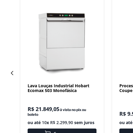
Lava Louças Industrial Hobart
Proces
Ecomax 503 Monofásica
Coupe 
R$
21
.
849
,
05
à vista no pix ou
R$
9
.
boleto
ou até
10
x
R$
2
.
299
,
90
sem juros
ou at