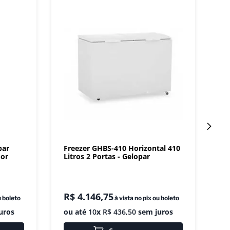
par
Freezer GHBS-410 Horizontal 410
dor
Litros 2 Portas - Gelopar
R$
4
.
146
,
75
u boleto
à vista no pix ou boleto
uros
ou até
10
x
R$
436
,
50
sem juros