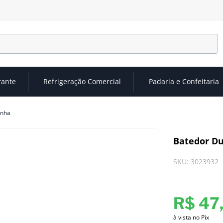
rante
Refrigeração Comercial
Padaria e Confeitaria
inha
Batedor Du
SKU
:
3023932
R$
47
à vista no Pix