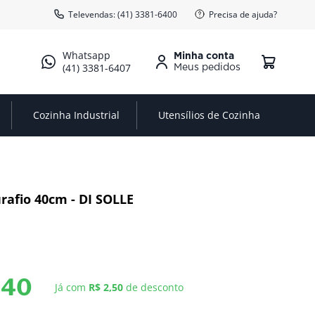
Televendas: (41) 3381-6400
Precisa de ajuda?
Minha conta
(41) 3381-6407
Cozinha Industrial
Utensílios de Cozinha
rafio 40cm - DI SOLLE
,
40
Já com
R$ 2,50
de desconto