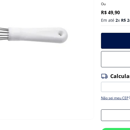
Ou
R$
49
,
90
Em até
2
x
R$
2
Não sei meu CEP