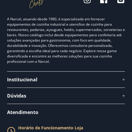
A Narcel, atuando desde 1980, é especializada em fornecer
equipamentos de cozinha industrial e utensílios de cozinha para
restaurantes, padarias, açougues, hotéis, supermercados, sorveterias e
bares. Nosso catálogo inclui desde equipamentos para confeitaria até
soluções avançadas para gastronomia, com foco em qualidade,
durabilidade e inovação. Oferecemos consultoria personalizada,
garantindo a escolha ideal para cada negócio. Explore nossa gama
diversificada e encontre as melhores soluções para sua cozinha
profissional com a Narcel.
Institucional
+
Quem somos
Dúvidas
+
Como comprar
Perguntas Frequentes
Fale conosco
Atendimento
Política de Privacidade
Blog Narcel
Política de Trocas
Horário de Funcionamento Loja
Nossa loja