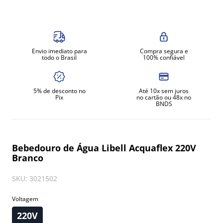
8
º
gelopar
9
º
fritadeira
10
º
robot coupe
Envio imediato para
Compra segura e
todo o Brasil
100% confiável
5% de desconto no
Até 10x sem juros
Pix
no cartão ou 48x no
BNDS
Bebedouro de Água Libell Acquaflex 220V
Branco
SKU
:
3021502
Voltagem
220V