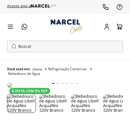
Acesse aqui a
Buscar
TERMOS MAIS BUSCADOS
1
º
cafeteira
Refrigeração Comercial
Bebedouro de Água
2
º
fogão
3
º
forno
À VISTA COM
5
% OFF
4
º
freezer
5
º
exaustor
6
º
panela pressão
7
º
moedor