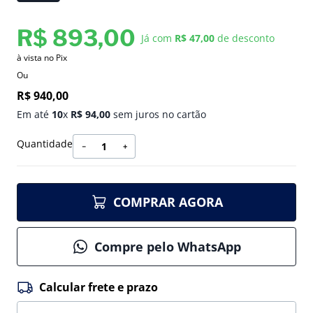
R$
893
,
00
Já com
R$ 47,00
de desconto
à vista no Pix
Ou
R$
940
,
00
Em até
10
x
R$
94
,
00
sem juros no cartão
Quantidade
－
＋
COMPRAR AGORA
Compre pelo WhatsApp