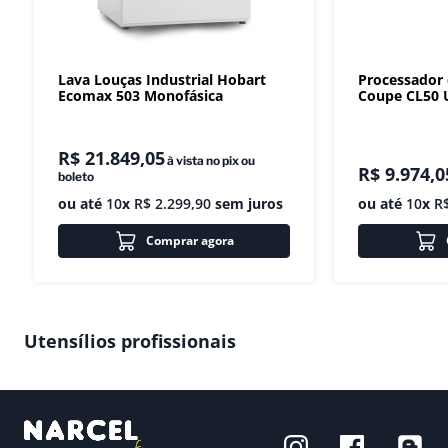
Lava Louças Industrial Hobart
Processador
Ecomax 503 Monofásica
Coupe CL50 U
R$
21
.
849
,
05
à vista no pix ou
R$
9
.
974
,
0
boleto
ou até
10
x
R$
2
.
299
,
90
sem juros
ou até
10
x
R
Comprar agora
Utensílios profissionais