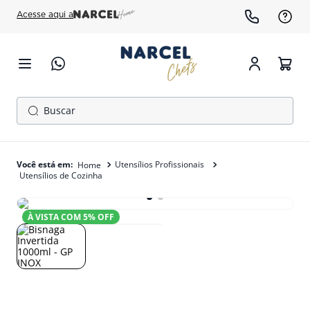
Acesse aqui a
Buscar
TERMOS MAIS BUSCADOS
1
º
cafeteira
Utensílios Profissionais
Utensílios de Cozinha
2
º
fogão
3
º
forno
À VISTA COM
5
% OFF
4
º
freezer
5
º
exaustor
6
º
panela pressão
7
º
moedor