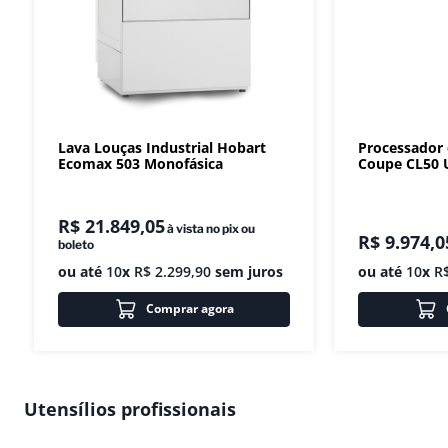
Lava Louças Industrial Hobart
Processador
Ecomax 503 Monofásica
Coupe CL50 U
R$
21
.
849
,
05
à vista no pix ou
R$
9
.
974
,
0
boleto
ou até
10
x
R$
2
.
299
,
90
sem juros
ou até
10
x
R
Comprar agora
Utensílios profissionais