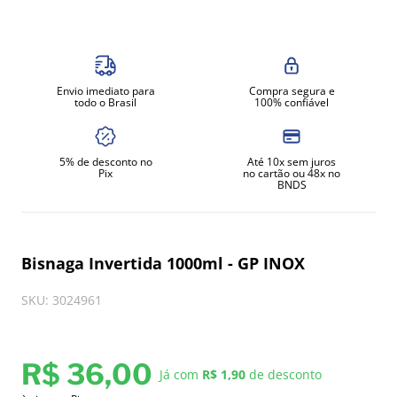
8
º
gelopar
9
º
fritadeira
10
º
robot coupe
Envio imediato para
Compra segura e
todo o Brasil
100% confiável
5% de desconto no
Até 10x sem juros
Pix
no cartão ou 48x no
BNDS
Bisnaga Invertida 1000ml - GP INOX
SKU
:
3024961
R$
36
,
00
Já com
R$ 1,90
de desconto