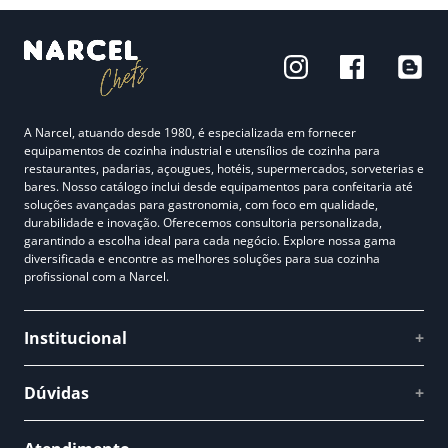
A Narcel, atuando desde 1980, é especializada em fornecer
equipamentos de cozinha industrial e utensílios de cozinha para
restaurantes, padarias, açougues, hotéis, supermercados, sorveterias e
bares. Nosso catálogo inclui desde equipamentos para confeitaria até
soluções avançadas para gastronomia, com foco em qualidade,
durabilidade e inovação. Oferecemos consultoria personalizada,
garantindo a escolha ideal para cada negócio. Explore nossa gama
diversificada e encontre as melhores soluções para sua cozinha
profissional com a Narcel.
Institucional
+
Quem somos
Dúvidas
+
Como comprar
Perguntas Frequentes
Fale conosco