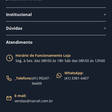
Institucional
+
Quem somos
Dúvidas
+
Como comprar
Perguntas Frequentes
Fale conosco
Atendimento
Política de Privacidade
Blog Narcel
Política de Trocas
Horário de Funcionamento Loja
Nossa loja
Seg. à Sex. das 08h50 às 18h Sáb das 08h50 às 12h00
Política de Entrega
WhatsApp:
_
Telefone:
(41) 99247-
(41) 3381-6407
94499
E-mail:
vendas@narcel.com.br