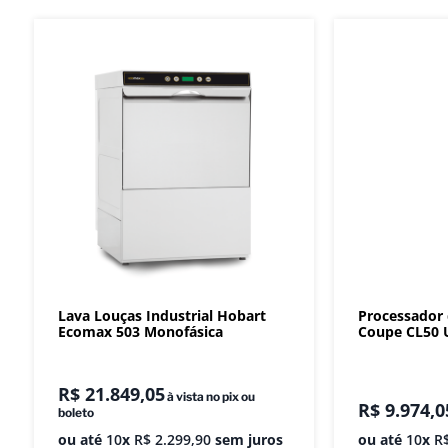
Lava Louças Industrial Hobart
Processador
Ecomax 503 Monofásica
Coupe CL50 U
R$
21
.
849
,
05
à vista no pix ou
R$
9
.
974
,
0
boleto
ou até
10
x
R$
2
.
299
,
90
sem juros
ou até
10
x
R