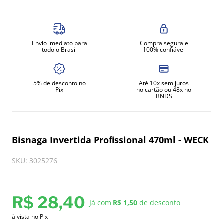
8
º
exaustor
9
º
amassadeira
Envio imediato para
Compra segura e
10
º
fritadeira
todo o Brasil
100% confiável
5% de desconto no
Até 10x sem juros
Pix
no cartão ou 48x no
BNDS
Bisnaga Invertida Profissional 470ml - WECK
SKU
:
3025276
R$
28
,
40
Já com
R$ 1,50
de desconto
à vista no Pix