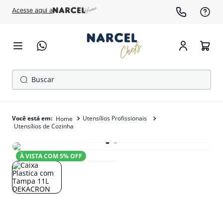
Acesse aqui a
Buscar
TERMOS MAIS BUSCADOS
1
º
cafeteira
Utensílios Profissionais
Utensílios de Cozinha
2
º
freezer
3
º
gelopar
À VISTA COM
5
% OFF
4
º
fogão
5
º
panela pressão
6
º
forno
7
º
moedor