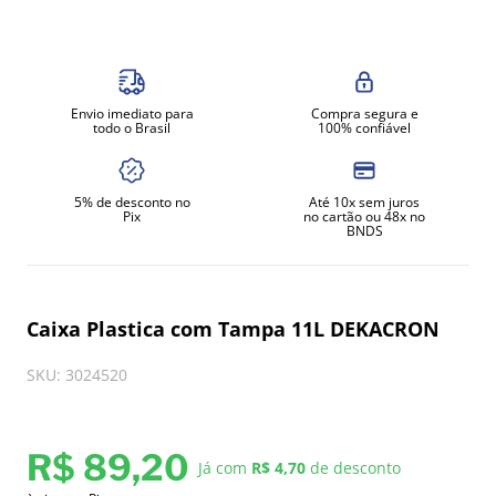
8
º
exaustor
9
º
amassadeira
10
º
fritadeira
Envio imediato para
Compra segura e
todo o Brasil
100% confiável
5% de desconto no
Até 10x sem juros
Pix
no cartão ou 48x no
BNDS
Caixa Plastica com Tampa 11L DEKACRON
SKU
:
3024520
R$
89
,
20
Já com
R$ 4,70
de desconto