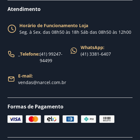
Perguntas Frequentes
Fale conosco
Atendimento
Política de Privacidade
Blog Narcel
Política de Trocas
Horário de Funcionamento Loja
Nossa loja
Seg. à Sex. das 08h50 às 18h Sáb das 08h50 às 12h00
Política de Entrega
WhatsApp:
_
Telefone:
(41) 99247-
(41) 3381-6407
94499
E-mail:
vendas@narcel.com.br
Formas de Pagamento