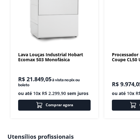
Lava Louças Industrial Hobart
Processador
Ecomax 503 Monofásica
Coupe CL50 U
R$
21
.
849
,
05
à vista no pix ou
R$
9
.
974
,
0
boleto
ou até
10
x
R$
2
.
299
,
90
sem juros
ou até
10
x
R
Comprar agora
Utensílios profissionais