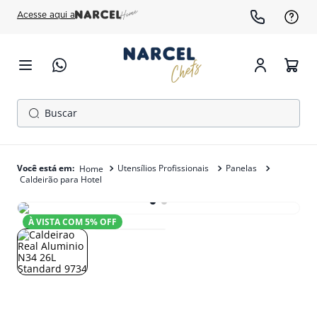
Acesse aqui a
Buscar
TERMOS MAIS BUSCADOS
1
º
cafeteira
Utensílios Profissionais
Panelas
Caldeirão para Hotel
2
º
freezer
3
º
gelopar
À VISTA COM
5
% OFF
4
º
fogão
5
º
panela pressão
6
º
forno
7
º
moedor