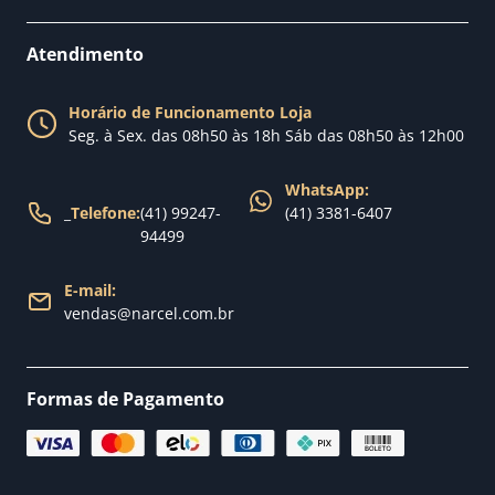
Como comprar
Perguntas Frequentes
Fale conosco
Atendimento
Política de Privacidade
Blog Narcel
Política de Trocas
Horário de Funcionamento Loja
Nossa loja
Seg. à Sex. das 08h50 às 18h Sáb das 08h50 às 12h00
Política de Entrega
WhatsApp:
_
Telefone:
(41) 99247-
(41) 3381-6407
94499
E-mail:
vendas@narcel.com.br
Formas de Pagamento