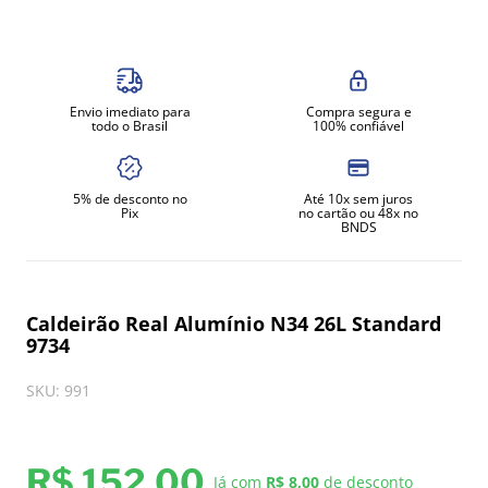
8
º
exaustor
9
º
amassadeira
10
º
fritadeira
Envio imediato para
Compra segura e
todo o Brasil
100% confiável
5% de desconto no
Até 10x sem juros
Pix
no cartão ou 48x no
BNDS
Caldeirão Real Alumínio N34 26L Standard
9734
SKU
:
991
R$
152
,
00
Já com
R$ 8,00
de desconto