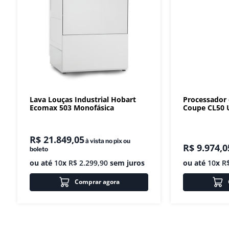
Lava Louças Industrial Hobart
Processador
Ecomax 503 Monofásica
Coupe CL50 U
R$
21
.
849
,
05
à vista no pix ou
R$
9
.
974
,
0
boleto
ou até
10
x
R$
2
.
299
,
90
sem juros
ou até
10
x
R
Comprar agora