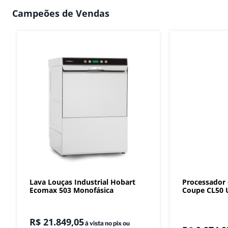
Campeões de Vendas
Lava Louças Industrial Hobart
Processador
Ecomax 503 Monofásica
Coupe CL50 U
R$
21
.
849
,
05
à vista no pix ou