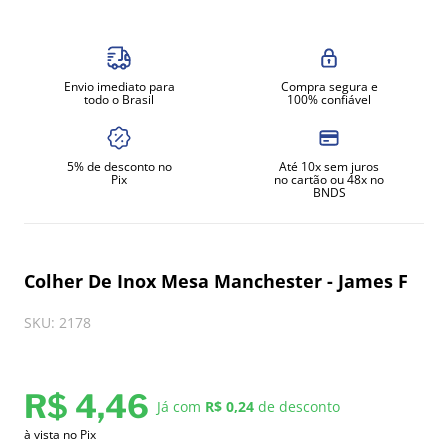
8
º
moedor
9
º
prato
Envio imediato para
Compra segura e
10
º
amassadeira
todo o Brasil
100% confiável
5% de desconto no
Até 10x sem juros
Pix
no cartão ou 48x no
BNDS
Colher De Inox Mesa Manchester - James F
SKU
:
2178
R$
4
,
46
Já com
R$ 0,24
de desconto
à vista no Pix