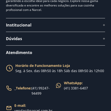
garantindo a escolha ideal para cada negócio. Explore nossa gama
diversificada e encontre as melhores soluções para sua cozinha
profissional com a Narcel.
Institucional
+
Quem somos
Dúvidas
+
Como comprar
Perguntas Frequentes
Fale conosco
Atendimento
Política de Privacidade
Blog Narcel
Política de Trocas
Horário de Funcionamento Loja
Nossa loja
Seg. à Sex. das 08h50 às 18h Sáb das 08h50 às 12h00
Política de Entrega
WhatsApp:
_
Telefone:
(41) 99247-
(41) 3381-6407
94499
E-mail:
vendas@narcel.com.br