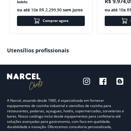
R$
9
.
974
,
0
boleto
ou até
10
x
R$
2
.
299
,
90
sem juros
ou até
10
x
R
Comprar agora
Utensílios profissionais
A Narcel, atuando desde 1980, é especializada em fornecer
equipamentos de cozinha industrial e utensílios de cozinha para
restaurantes, padarias, açougues, hotéis, supermercados, sorveterias e
bares. Nosso catálogo inclui desde equipamentos para confeitaria até
soluções avançadas para gastronomia, com foco em qualidade,
durabilidade e inovação. Oferecemos consultoria personalizada,