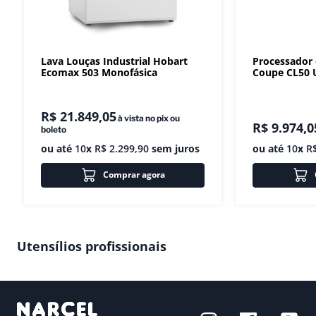
Lava Louças Industrial Hobart
Processador
Ecomax 503 Monofásica
Coupe CL50 U
R$
21
.
849
,
05
à vista no pix ou
R$
9
.
974
,
0
boleto
ou até
10
x
R$
2
.
299
,
90
sem juros
ou até
10
x
R
Comprar agora
Utensílios profissionais