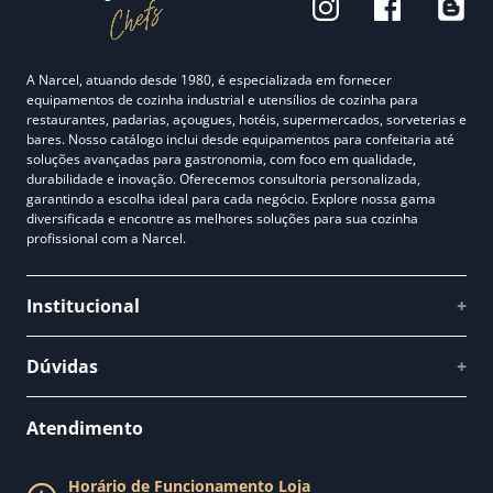
A Narcel, atuando desde 1980, é especializada em fornecer
equipamentos de cozinha industrial e utensílios de cozinha para
restaurantes, padarias, açougues, hotéis, supermercados, sorveterias e
bares. Nosso catálogo inclui desde equipamentos para confeitaria até
soluções avançadas para gastronomia, com foco em qualidade,
durabilidade e inovação. Oferecemos consultoria personalizada,
garantindo a escolha ideal para cada negócio. Explore nossa gama
diversificada e encontre as melhores soluções para sua cozinha
profissional com a Narcel.
Institucional
+
Quem somos
Dúvidas
+
Como comprar
Perguntas Frequentes
Fale conosco
Atendimento
Política de Privacidade
Blog Narcel
Política de Trocas
Horário de Funcionamento Loja