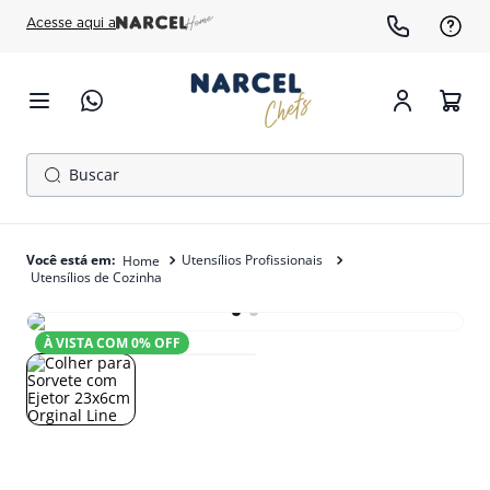
Acesse aqui a
Buscar
TERMOS MAIS BUSCADOS
1
º
cafeteira
Utensílios Profissionais
Utensílios de Cozinha
2
º
gelopar
3
º
freezer
À VISTA COM
0
% OFF
4
º
fogão
5
º
forno
6
º
panela pressão
7
º
exaustor