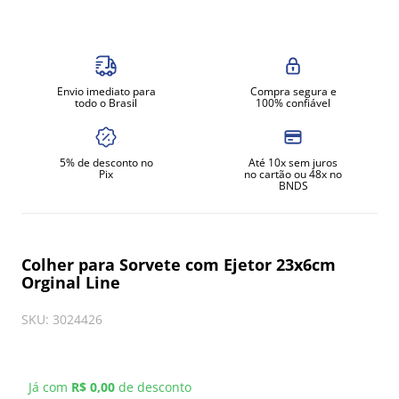
8
º
moedor
9
º
prato
10
º
amassadeira
Envio imediato para
Compra segura e
todo o Brasil
100% confiável
5% de desconto no
Até 10x sem juros
Pix
no cartão ou 48x no
BNDS
Colher para Sorvete com Ejetor 23x6cm
Orginal Line
SKU
:
3024426
Já com
R$ 0,00
de desconto