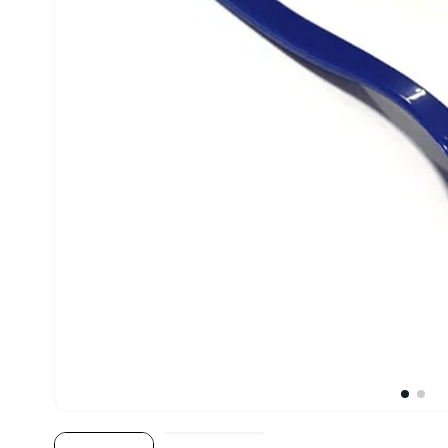
10
º
amassadeira