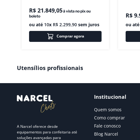
R$
21
.
849
,
05
à vista no pix ou
R$
9
.
boleto
ou até
10
x
R$
2
.
299
,
90
sem juros
ou at
Comprar agora
Utensílios profissionais
Institucional
Quem somos
Como comprar
Fale conosco
A Narcel oferece desde
equipamentos para confeitaria até
Blog Narcel
soluções avançadas para