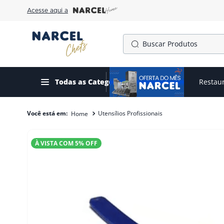
Acesse aqui a
Buscar Produtos
TERMOS MAIS BUSCADOS
1
º
cafeteira
Todas as Categorias
Ofertas do mês
Restau
2
º
gelopar
Utensílios Profissionais
3
º
freezer
4
º
fogão
À VISTA COM
5
% OFF
5
º
forno
6
º
panela pressão
7
º
exaustor
8
º
moedor
9
º
prato