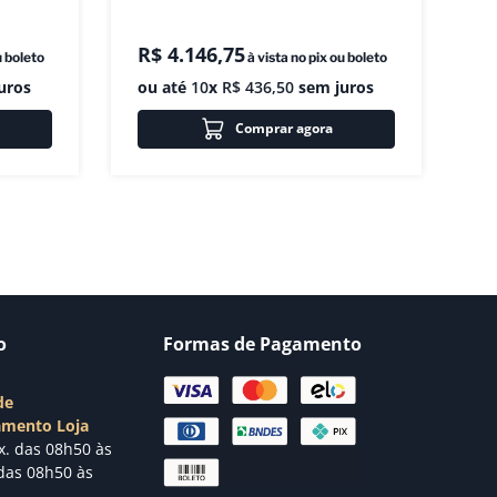
R$
4
.
146
,
75
u boleto
à vista no pix ou boleto
uros
ou até
10
x
R$
436
,
50
sem juros
Comprar agora
o
Formas de Pagamento
de
amento Loja
x. das 08h50 às
das 08h50 às