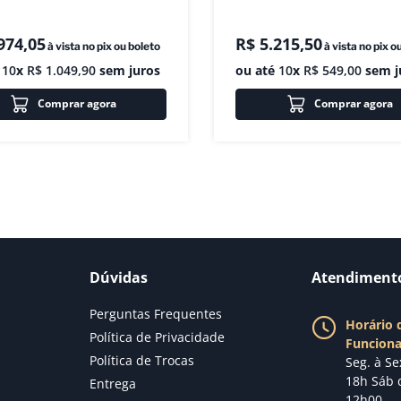
974
,
05
R$
5
.
215
,
50
à vista no pix ou boleto
à vista no pix o
é
10
x
R$
1
.
049
,
90
sem juros
ou até
10
x
R$
549
,
00
sem j
Comprar agora
Comprar agora
Dúvidas
Atendiment
Perguntas Frequentes
Horário 
Política de Privacidade
Funcion
Política de Trocas
Seg. à Se
18h Sáb 
Entrega
12h00