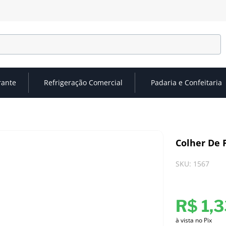
rante
Refrigeração Comercial
Padaria e Confeitaria
Colher De P
SKU
:
1567
R$
1
,
3
à vista no Pix