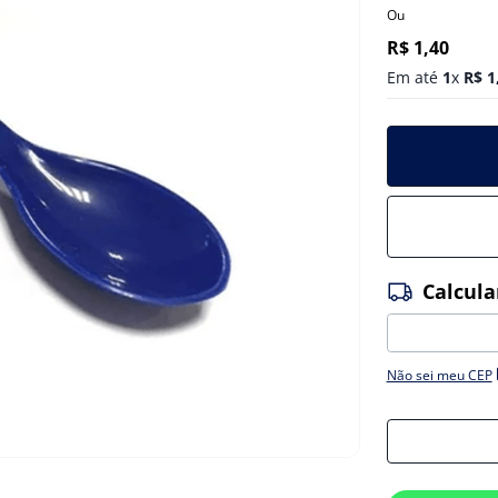
Ou
R$
1
,
40
Em até
1
x
R$
1
Não sei meu CEP