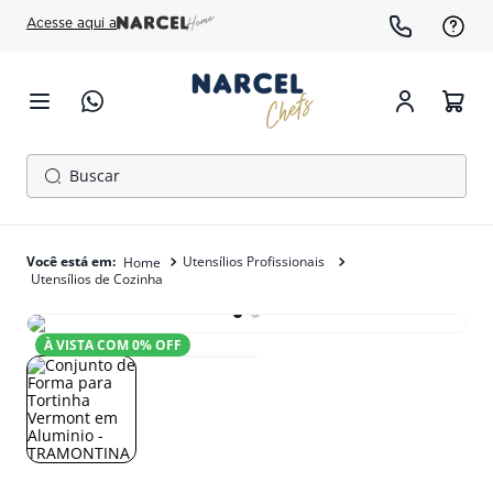
Acesse aqui a
Buscar
TERMOS MAIS BUSCADOS
1
º
cafeteira
Utensílios Profissionais
Utensílios de Cozinha
2
º
fogão
3
º
freezer
À VISTA COM
0
% OFF
4
º
forno
5
º
gelopar
6
º
panela pressão
7
º
moedor