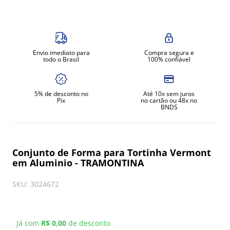
8
º
exaustor
9
º
amassadeira
10
º
fritadeira
Envio imediato para
Compra segura e
todo o Brasil
100% confiável
5% de desconto no
Até 10x sem juros
Pix
no cartão ou 48x no
BNDS
Conjunto de Forma para Tortinha Vermont
em Aluminio - TRAMONTINA
SKU
:
3024672
Já com
R$ 0,00
de desconto