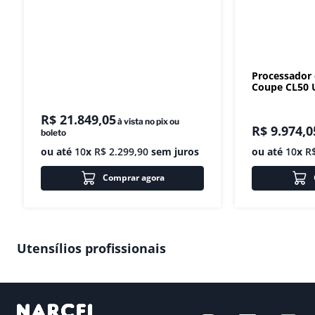
Processador
Coupe CL50 U
R$
21
.
849
,
05
à vista no pix ou
R$
9
.
974
,
0
boleto
ou até
10
x
R$
2
.
299
,
90
sem juros
ou até
10
x
R
Comprar agora
Utensílios profissionais