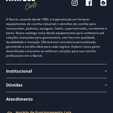
A Narcel, atuando desde 1980, é especializada em fornecer
equipamentos de cozinha industrial e utensílios de cozinha para
restaurantes, padarias, açougues, hotéis, supermercados, sorveterias e
bares. Nosso catálogo inclui desde equipamentos para confeitaria até
soluções avançadas para gastronomia, com foco em qualidade,
durabilidade e inovação. Oferecemos consultoria personalizada,
garantindo a escolha ideal para cada negócio. Explore nossa gama
diversificada e encontre as melhores soluções para sua cozinha
profissional com a Narcel.
Institucional
+
Quem somos
Dúvidas
+
Como comprar
Perguntas Frequentes
Fale conosco
Atendimento
Política de Privacidade
Blog Narcel
Política de Trocas
Horário de Funcionamento Loja