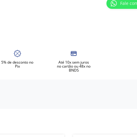
Fale co
5% de desconto no
Até 10x sem juros
Pix
no cartão ou 48x no
BNDS