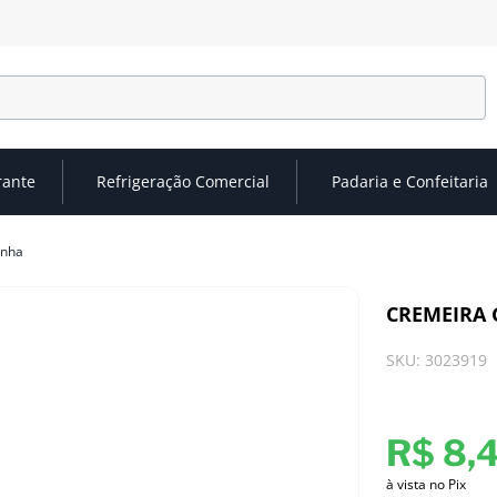
rante
Refrigeração Comercial
Padaria e Confeitaria
inha
CREMEIRA 
SKU
:
3023919
R$
8
,
à vista no Pix