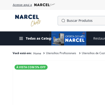
Acesse aqui a
Buscar Produtos
TERMOS MAIS BUSCADOS
1
º
cafeteira
Todas as Categorias
Ofertas do mês
Restau
2
º
fogão
Utensílios Profissionais
Utensílios de Coz
3
º
forno
4
º
freezer
À VISTA COM
5
% OFF
5
º
exaustor
6
º
panela pressão
7
º
moedor
8
º
gelopar
9
º
fritadeira