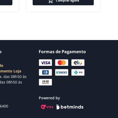
Comprar agora
o
Formas de Pagamento
de
amento Loja
x. das 08h50 às
das 08h50 às
Powered by
-6400