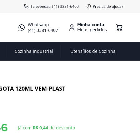
Televendas: (41) 3381-6400
Precisa de ajuda?
Minha conta
(41) 3381-6407
Cozinha Industrial
Utensílios de Cozinha
GOTA 120ML VEM-PLAST
46
Já com
R$ 0,44
de desconto