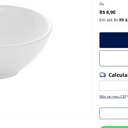
Ou
R$
8
,
90
Em até
1
x
R$
8
Não sei meu CEP