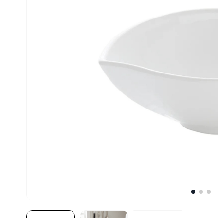
10
º
robot coupe