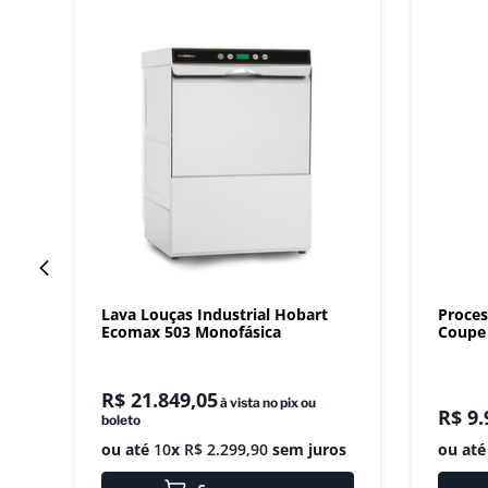
Lava Louças Industrial Hobart
Proces
Ecomax 503 Monofásica
Coupe 
R$
21
.
849
,
05
à vista no pix ou
R$
9
.
boleto
ou até
10
x
R$
2
.
299
,
90
sem juros
ou at