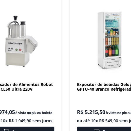
sador de Alimentos Robot
Expositor de bebidas Gelo
CL50 Ultra 220V
GPTU-40 Branco Refrigera
974
,
05
R$
5
.
215
,
50
à vista no pix ou boleto
à vista no pix o
é
10
x
R$
1
.
049
,
90
sem juros
ou até
10
x
R$
549
,
00
sem j