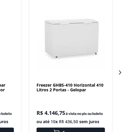
par
Freezer GHBS-410 Horizontal 410
dor
Litros 2 Portas - Gelopar
R$
4
.
146
,
75
u boleto
à vista no pix ou boleto
uros
ou até
10
x
R$
436
,
50
sem juros