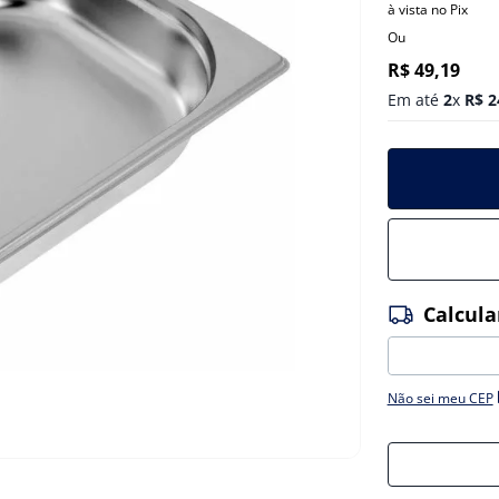
à vista no Pix
Ou
R$
49
,
19
Em até
2
x
R$
2
Não sei meu CEP