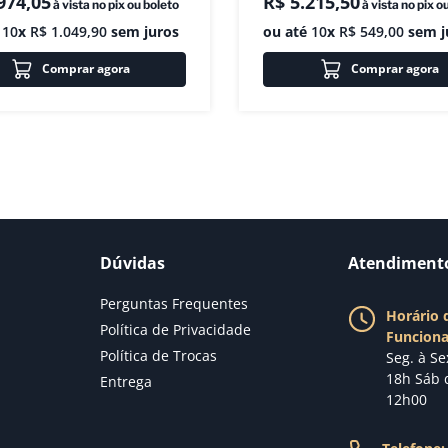
974
,
05
R$
5
.
215
,
50
à vista no pix ou boleto
à vista no pix o
é
10
x
R$
1
.
049
,
90
sem juros
ou até
10
x
R$
549
,
00
sem j
Comprar agora
Comprar agora
Dúvidas
Atendiment
Perguntas Frequentes
Horário 
Política de Privacidade
Funcion
Política de Trocas
Seg. à Se
18h Sáb 
Entrega
12h00