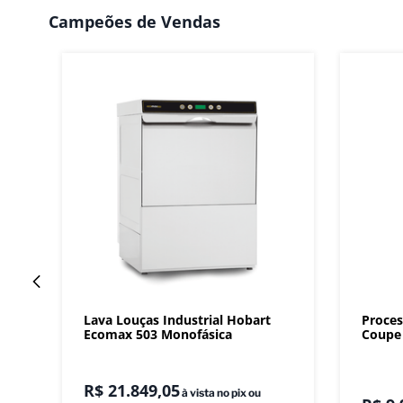
Campeões de Vendas
Lava Louças Industrial Hobart
Proces
Ecomax 503 Monofásica
Coupe 
R$
21
.
849
,
05
à vista no pix ou