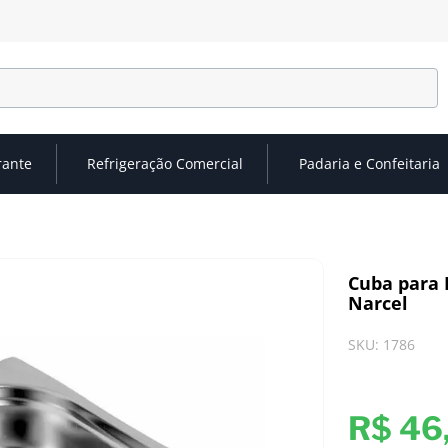
rante
Refrigeração Comercial
Padaria e Confeitaria
Cuba para 
Narcel
SKU
:
1786
R$
46