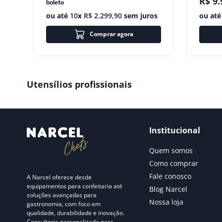
R$
9
.
boleto
ou até
10
x
R$
2
.
299
,
90
sem juros
ou at
Comprar agora
Utensílios profissionais
Institucional
Quem somos
Como comprar
Fale conosco
A Narcel oferece desde
equipamentos para confeitaria até
Blog Narcel
soluções avançadas para
Nossa loja
gastronomia, com foco em
qualidade, durabilidade e inovação.
Consultoria personalizada para