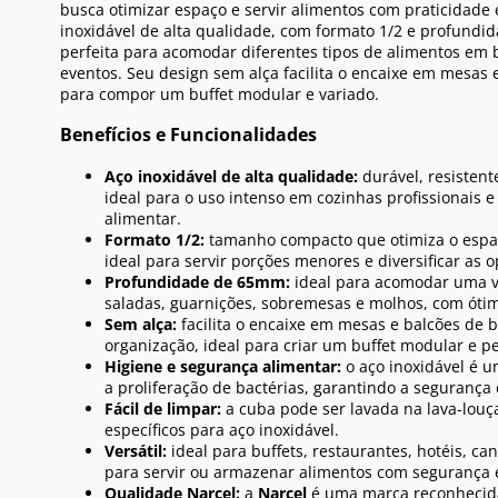
busca otimizar espaço e servir alimentos com praticidade 
inoxidável de alta qualidade, com formato 1/2 e profund
perfeita para acomodar diferentes tipos de alimentos em bu
eventos. Seu design sem alça facilita o encaixe em mesas 
para compor um buffet modular e variado.
Benefícios e Funcionalidades
Aço inoxidável de alta qualidade:
durável, resistente
ideal para o uso intenso em cozinhas profissionais e
alimentar.
Formato 1/2:
tamanho compacto que otimiza o espaç
ideal para servir porções menores e diversificar as o
Profundidade de 65mm:
ideal para acomodar uma v
saladas, guarnições, sobremesas e molhos, com óti
Sem alça:
facilita o encaixe em mesas e balcões de b
organização, ideal para criar um buffet modular e p
Higiene e segurança alimentar:
o aço inoxidável é u
a proliferação de bactérias, garantindo a segurança
Fácil de limpar:
a cuba pode ser lavada na lava-louç
específicos para aço inoxidável.
Versátil:
ideal para buffets, restaurantes, hotéis, ca
para servir ou armazenar alimentos com segurança e
Qualidade Narcel:
a
Narcel
é uma marca reconhecida