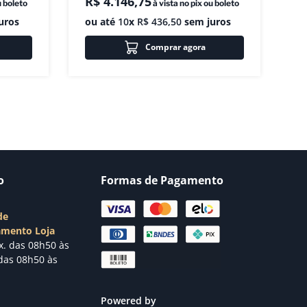
R$
4
.
146
,
75
u boleto
à vista no pix ou boleto
uros
ou até
10
x
R$
436
,
50
sem juros
Comprar agora
o
Formas de Pagamento
de
amento Loja
x. das 08h50 às
das 08h50 às
Powered by