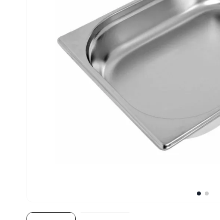
10
º
fritadeira