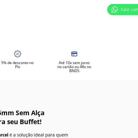
Fale co
5% de desconto no
Até 10x sem juros
Pix
no cartão ou 48x no
BNDS
65mm Sem Alça
ra seu Buffet!
rcel
é a solução ideal para quem