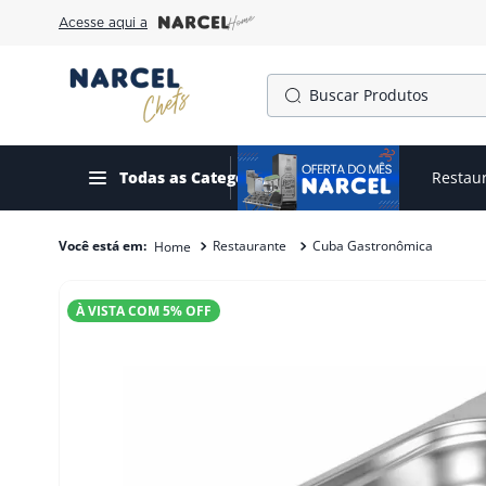
Acesse aqui a
Buscar Produtos
TERMOS MAIS BUSCADOS
1
º
cafeteira
Todas as Categorias
Ofertas do mês
Restau
2
º
freezer
Restaurante
Cuba Gastronômica
3
º
gelopar
4
º
fogão
À VISTA COM
5
% OFF
5
º
panela pressão
6
º
forno
7
º
moedor
8
º
exaustor
9
º
amassadeira