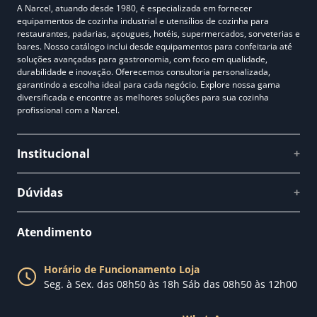
A Narcel, atuando desde 1980, é especializada em fornecer
equipamentos de cozinha industrial e utensílios de cozinha para
restaurantes, padarias, açougues, hotéis, supermercados, sorveterias e
bares. Nosso catálogo inclui desde equipamentos para confeitaria até
soluções avançadas para gastronomia, com foco em qualidade,
durabilidade e inovação. Oferecemos consultoria personalizada,
garantindo a escolha ideal para cada negócio. Explore nossa gama
diversificada e encontre as melhores soluções para sua cozinha
profissional com a Narcel.
Institucional
+
Quem somos
Dúvidas
+
Como comprar
Perguntas Frequentes
Fale conosco
Atendimento
Política de Privacidade
Blog Narcel
Política de Trocas
Horário de Funcionamento Loja
Nossa loja
Seg. à Sex. das 08h50 às 18h Sáb das 08h50 às 12h00
Política de Entrega