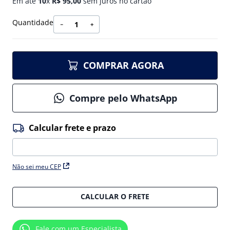
Em até
10
x
R$
95
,
00
sem juros no cartão
Quantidade
－
＋
COMPRAR AGORA
Compre pelo WhatsApp
Não sei meu CEP
CALCULAR O FRETE
Fale com um Especialista