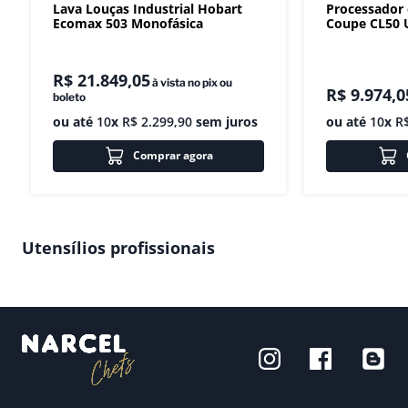
Lava Louças Industrial Hobart
Processador
Ecomax 503 Monofásica
Coupe CL50 U
R$
21
.
849
,
05
à vista no pix ou
R$
9
.
974
,
0
boleto
ou até
10
x
R$
2
.
299
,
90
sem juros
ou até
10
x
R
Comprar agora
Utensílios profissionais