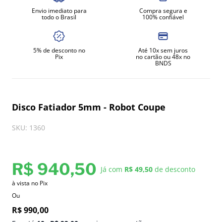
Envio imediato para
Compra segura e
8
º
amassadeira
todo o Brasil
100% confiável
9
º
exaustor
10
º
fritadeira
5% de desconto no
Até 10x sem juros
Pix
no cartão ou 48x no
BNDS
Disco Fatiador 5mm - Robot Coupe
SKU
:
1360
R$
940
,
50
Já com
R$ 49,50
de desconto
à vista no Pix
Ou
R$
990
,
00