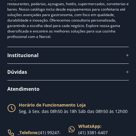
restaurantes, padarias, açougues, hotéis, supermercados, sorveterias e
bares. Nosso catálogo inclui desde equipamentos para confeitaria até
soluções avançadas para gastronomia, com foco em qualidade,
durabilidade e inovação. Oferecemos consultoria personalizada,
garantindo a escolha ideal para cada negócio. Explore nossa gama
diversificada e encontre as melhores soluções para sua cozinha
profissional com a Narcel.
Institucional
+
Quem somos
Dúvidas
+
Como comprar
Perguntas Frequentes
Fale conosco
Atendimento
Política de Privacidade
Blog Narcel
Política de Trocas
Horário de Funcionamento Loja
Nossa loja
Seg. à Sex. das 08h50 às 18h Sáb das 08h50 às 12h00
Política de Entrega
WhatsApp:
_
Telefone:
(41) 99247-
(41) 3381-6407