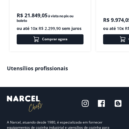
R$
21
.
849
,
05
à vista no pix ou
R$
9
.
974
,
0
boleto
ou até
10
x
R$
2
.
299
,
90
sem juros
ou até
10
x
R
Comprar agora
Utensílios profissionais
A Narcel, atuando desde 1980, é especializada em fornecer
equipamentos de cozinha industrial e utensílios de cozinha para