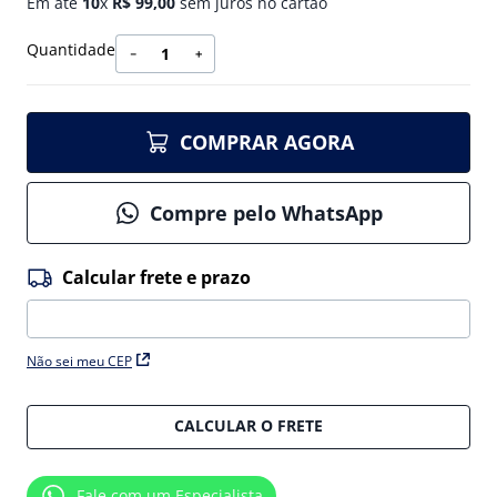
Em até
10
x
R$
99
,
00
sem juros no cartão
Quantidade
－
＋
COMPRAR AGORA
Compre pelo WhatsApp
Não sei meu CEP
CALCULAR O FRETE
Fale com um Especialista