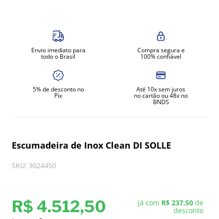
8
º
exaustor
9
º
amassadeira
10
º
fritadeira
Envio imediato para
Compra segura e
todo o Brasil
100% confiável
5% de desconto no
Até 10x sem juros
Pix
no cartão ou 48x no
BNDS
Escumadeira de Inox Clean DI SOLLE
SKU
:
3024450
R$
4
.
512
,
50
Já com
R$ 237,50
de
desconto