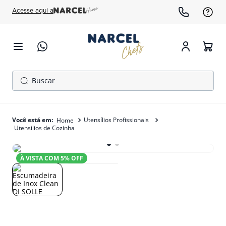
Acesse aqui a
Buscar
TERMOS MAIS BUSCADOS
1
º
cafeteira
Utensílios Profissionais
Utensílios de Cozinha
2
º
fogão
3
º
freezer
À VISTA COM
5
% OFF
4
º
forno
5
º
gelopar
6
º
panela pressão
7
º
moedor