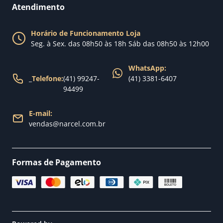
Perguntas Frequentes
Fale conosco
Atendimento
Política de Privacidade
Blog Narcel
Política de Trocas
Horário de Funcionamento Loja
Nossa loja
Seg. à Sex. das 08h50 às 18h Sáb das 08h50 às 12h00
Política de Entrega
WhatsApp:
_
Telefone:
(41) 99247-
(41) 3381-6407
94499
E-mail:
vendas@narcel.com.br
Formas de Pagamento