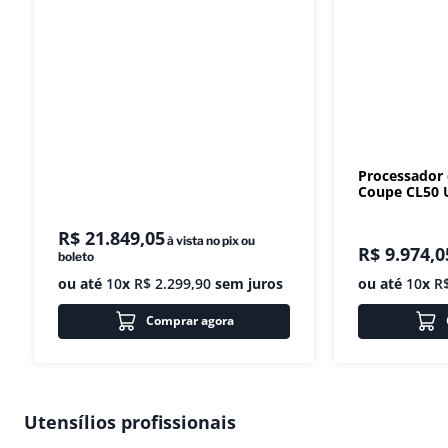
Processador
Coupe CL50 U
R$
21
.
849
,
05
à vista no pix ou
R$
9
.
974
,
0
boleto
ou até
10
x
R$
2
.
299
,
90
sem juros
ou até
10
x
R
Comprar agora
Utensílios profissionais