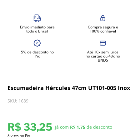
8
º
amassadeira
9
º
exaustor
Envio imediato para
Compra segura e
10
º
fritadeira
todo o Brasil
100% confiável
5% de desconto no
Até 10x sem juros
Pix
no cartão ou 48x no
BNDS
Escumadeira Hércules 47cm UT101-005 Inox
SKU
:
1689
R$
33
,
25
Já com
R$ 1,75
de desconto
à vista no Pix