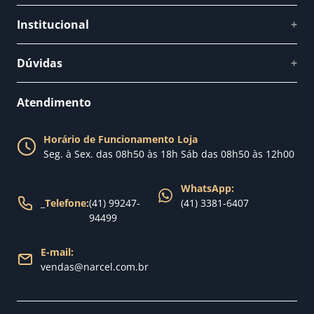
Institucional
+
Quem somos
Dúvidas
+
Como comprar
Perguntas Frequentes
Fale conosco
Atendimento
Política de Privacidade
Blog Narcel
Política de Trocas
Horário de Funcionamento Loja
Nossa loja
Seg. à Sex. das 08h50 às 18h Sáb das 08h50 às 12h00
Política de Entrega
WhatsApp:
_
Telefone:
(41) 99247-
(41) 3381-6407
94499
E-mail:
vendas@narcel.com.br