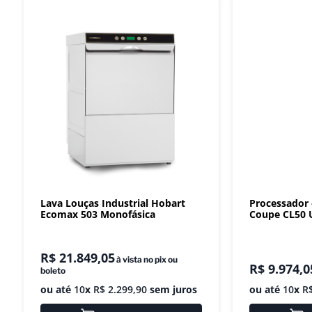
Lava Louças Industrial Hobart
Processador
Ecomax 503 Monofásica
Coupe CL50 U
R$
21
.
849
,
05
à vista no pix ou
R$
9
.
974
,
0
boleto
ou até
10
x
R$
2
.
299
,
90
sem juros
ou até
10
x
R