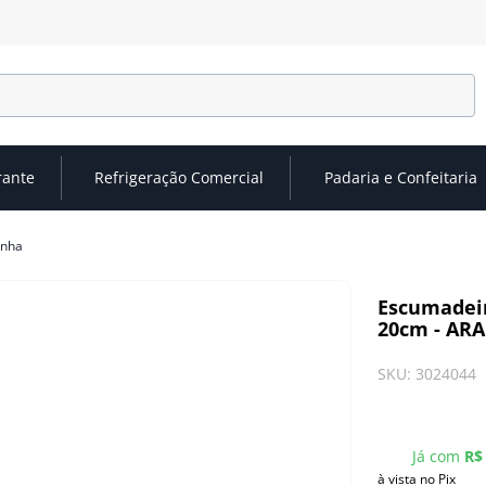
rante
Refrigeração Comercial
Padaria e Confeitaria
inha
Escumadeir
20cm - AR
SKU
:
3024044
Já com
R$
à vista no Pix