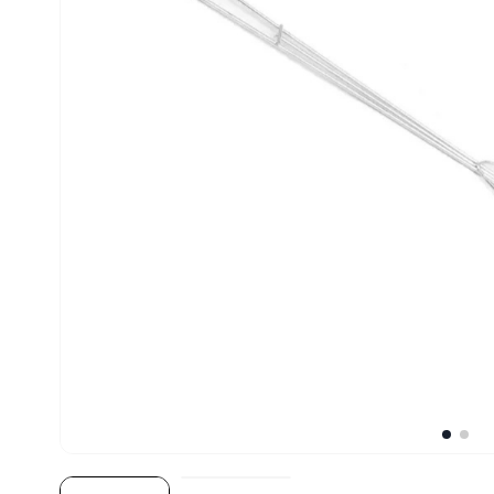
10
º
fritadeira