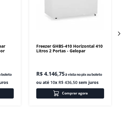
par
Freezer GHBS-410 Horizontal 410
dor
Litros 2 Portas - Gelopar
R$
4
.
146
,
75
u boleto
à vista no pix ou boleto
uros
ou até
10
x
R$
436
,
50
sem juros
Comprar agora