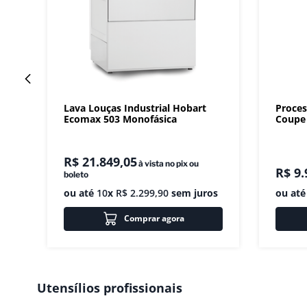
Lava Louças Industrial Hobart
Proces
Ecomax 503 Monofásica
Coupe 
R$
21
.
849
,
05
à vista no pix ou
R$
9
.
boleto
ou até
10
x
R$
2
.
299
,
90
sem juros
ou at
Comprar agora
Utensílios profissionais