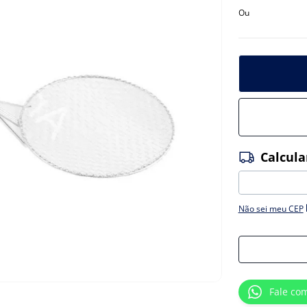
Ou
Não sei meu CEP
Fale co