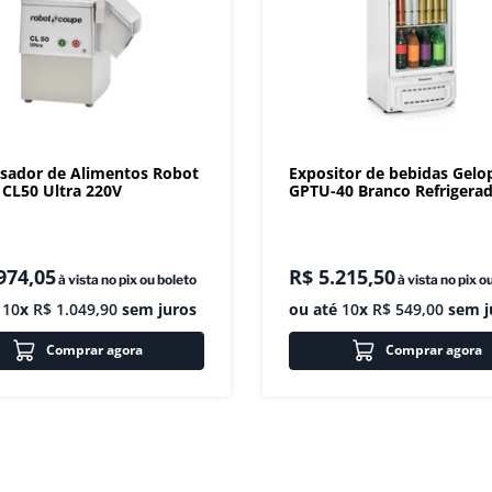
sador de Alimentos Robot
Expositor de bebidas Gelo
CL50 Ultra 220V
GPTU-40 Branco Refrigera
974
,
05
R$
5
.
215
,
50
à vista no pix ou boleto
à vista no pix o
é
10
x
R$
1
.
049
,
90
sem juros
ou até
10
x
R$
549
,
00
sem j
Comprar agora
Comprar agora