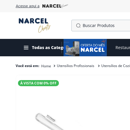
Acesse aqui a
Buscar Produtos
TERMOS MAIS BUSCADOS
1
º
cafeteira
Todas as Categorias
Ofertas do mês
Restau
2
º
freezer
Utensílios Profissionais
Utensílios de Coz
3
º
gelopar
4
º
fogão
À VISTA COM
0
% OFF
5
º
panela pressão
6
º
moedor
7
º
forno
8
º
exaustor
9
º
amassadeira