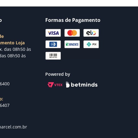
o
Formas de Pagamento
de
amento Loja
x. das 08h50 às
das 08h50 às
Powered by
-6400
p:
-6407
arcel.com.br