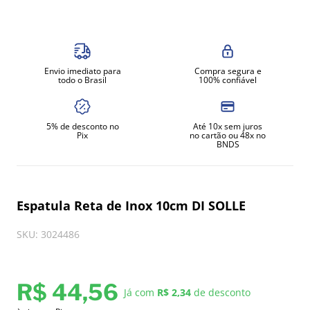
8
º
exaustor
9
º
amassadeira
10
º
fritadeira
Envio imediato para
Compra segura e
todo o Brasil
100% confiável
5% de desconto no
Até 10x sem juros
Pix
no cartão ou 48x no
BNDS
Espatula Reta de Inox 10cm DI SOLLE
SKU
:
3024486
R$
44
,
56
Já com
R$ 2,34
de desconto