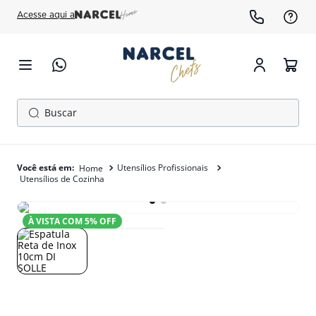
Acesse aqui a
Buscar
TERMOS MAIS BUSCADOS
1
º
cafeteira
Utensílios Profissionais
Utensílios de Cozinha
2
º
freezer
3
º
gelopar
À VISTA COM
5
% OFF
4
º
fogão
5
º
panela pressão
6
º
forno
7
º
moedor