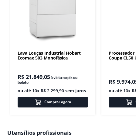
Lava Louças Industrial Hobart
Processador
Ecomax 503 Monofásica
Coupe CL50 U
R$
21
.
849
,
05
à vista no pix ou
R$
9
.
974
,
0
boleto
ou até
10
x
R$
2
.
299
,
90
sem juros
ou até
10
x
R
Comprar agora
Utensílios profissionais