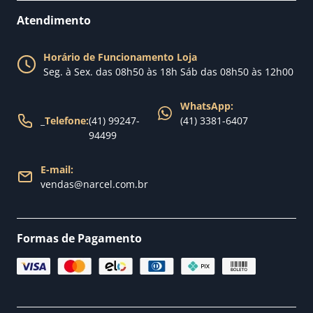
Perguntas Frequentes
Fale conosco
Atendimento
Política de Privacidade
Blog Narcel
Política de Trocas
Horário de Funcionamento Loja
Nossa loja
Seg. à Sex. das 08h50 às 18h Sáb das 08h50 às 12h00
Política de Entrega
WhatsApp:
_
Telefone:
(41) 99247-
(41) 3381-6407
94499
E-mail:
vendas@narcel.com.br
Formas de Pagamento