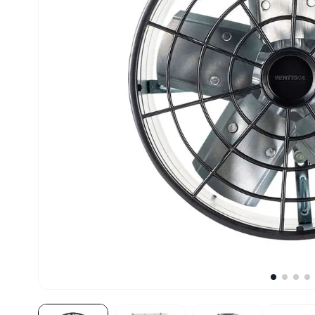
10
º
robot coupe