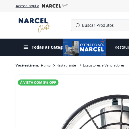
Acesse aqui a
Buscar Produtos
TERMOS MAIS BUSCADOS
1
º
cafeteira
Todas as Categorias
Ofertas do mês
Restau
2
º
fogão
Restaurante
Exaustores e Ventiladores
3
º
forno
4
º
freezer
À VISTA COM
5
% OFF
5
º
exaustor
6
º
panela pressão
7
º
moedor
8
º
gelopar
9
º
fritadeira