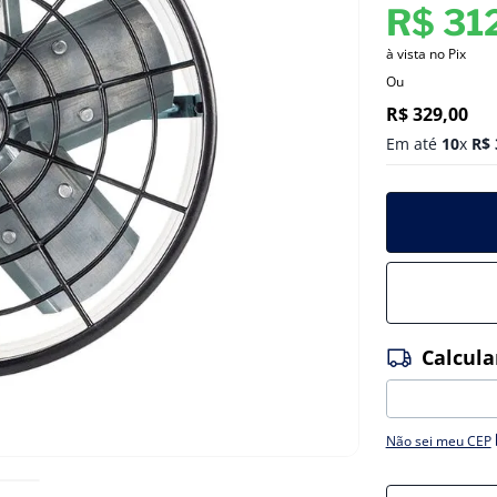
R$
31
à vista no Pix
Ou
R$
329
,
00
Em até
10
x
R$
Não sei meu CEP