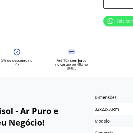
Fale co
5% de desconto no
Até 10x sem juros
Pix
no cartão ou 48x no
BNDS
Dimensões
sol - Ar Puro e
32x22x33cm
u Negócio!
Modelo
Comercial