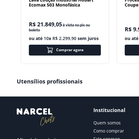
Ecomax 503 Monofásica
Coupe 
R$
21
.
849
,
05
à vista no pix ou
R$
9
.
boleto
ou até
10
x
R$
2
.
299
,
90
sem juros
ou at
Comprar agora
Utensílios profissionais
Institucional
Quem somos
Como comprar
Fale conosco