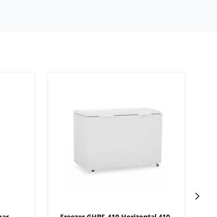
par
Freezer GHBS-410 Horizontal 410