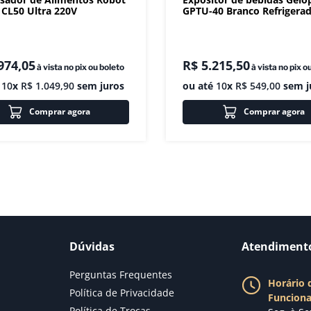
CL50 Ultra 220V
GPTU-40 Branco Refrigera
974
,
05
R$
5
.
215
,
50
à vista no pix ou boleto
à vista no pix o
é
10
x
R$
1
.
049
,
90
sem juros
ou até
10
x
R$
549
,
00
sem j
Comprar agora
Comprar agora
Dúvidas
Atendiment
Perguntas Frequentes
Horário 
Política de Privacidade
Funcion
Política de Trocas