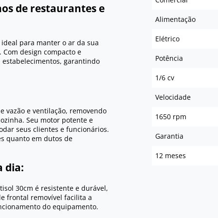
os de restaurantes e
Alimentação
Elétrico
 ideal para manter o ar da sua
a. Com design compacto e
Potência
s estabelecimentos, garantindo
1/6 cv
Velocidade
de vazão e ventilação, removendo
1650 rpm
cozinha. Seu motor potente e
dar seus clientes e funcionários.
Garantia
des quanto em dutos de
12 meses
 dia:
isol 30cm é resistente e durável,
 frontal removível facilita a
uncionamento do equipamento.