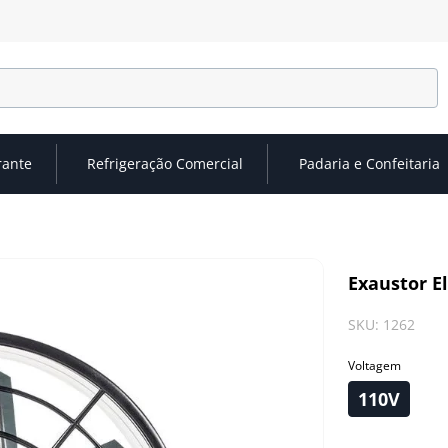
rante
Refrigeração Comercial
Padaria e Confeitaria
Exaustor El
SKU
:
1262
Voltagem
110V