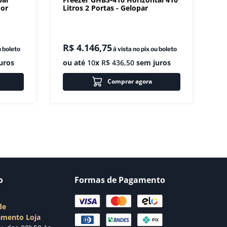
dor
Litros 2 Portas - Gelopar
R$
4
.
146
,
75
u boleto
à vista no pix ou boleto
uros
ou até
10
x
R$
436
,
50
sem juros
Comprar agora
o
Formas de Pagamento
de
amento Loja