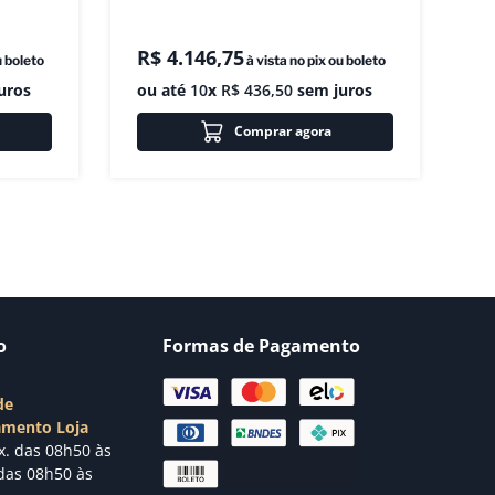
R$
4
.
146
,
75
u boleto
à vista no pix ou boleto
uros
ou até
10
x
R$
436
,
50
sem juros
Comprar agora
o
Formas de Pagamento
de
amento Loja
x. das 08h50 às
das 08h50 às