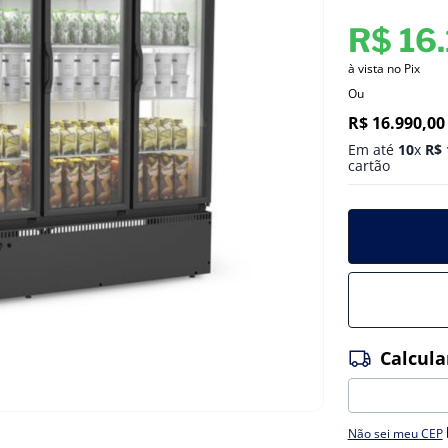
R$
16
.
à vista no Pix
Ou
R$
16
.
990
,
00
Em até
10
x
R$
cartão
Não sei meu CEP