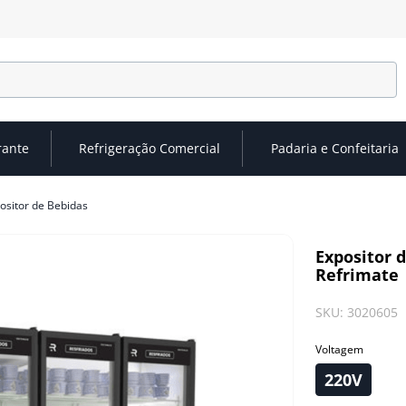
rante
Refrigeração Comercial
Padaria e Confeitaria
ositor de Bebidas
Expositor d
Refrimate
SKU
:
3020605
Voltagem
220V