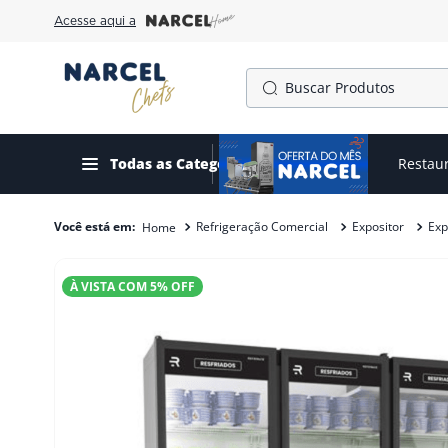
Acesse aqui a
Buscar Produtos
TERMOS MAIS BUSCADOS
1
º
cafeteira
Todas as Categorias
Ofertas do mês
Restau
2
º
fogão
Refrigeração Comercial
Expositor
Exp
3
º
forno
4
º
freezer
À VISTA COM
5
% OFF
5
º
exaustor
6
º
panela pressão
7
º
moedor
8
º
gelopar
9
º
fritadeira