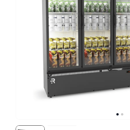
10
º
robot coupe