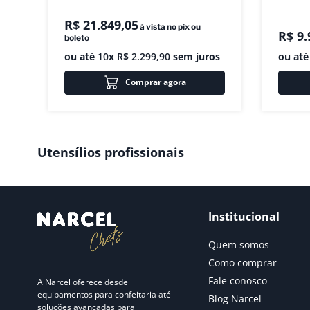
R$
21
.
849
,
05
à vista no pix ou
R$
9
.
boleto
ou até
10
x
R$
2
.
299
,
90
sem juros
ou at
Comprar agora
Utensílios profissionais
Institucional
Quem somos
Como comprar
Fale conosco
A Narcel oferece desde
equipamentos para confeitaria até
Blog Narcel
soluções avançadas para