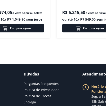
974
,
05
R$
5
.
215
,
50
à vista no pix ou boleto
à vista no pix o
é
10
x
R$
1
.
049
,
90
sem juros
ou até
10
x
R$
549
,
00
sem j
Comprar agora
Comprar agora
Dúvidas
Atendiment
Perguntas Frequentes
Horário 
Política de Privacidade
Funcion
Política de Trocas
Seg. à Se
18h Sáb 
Entrega