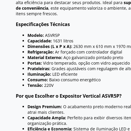
alta eficiência para destacar seus produtos. Ideal para
sup
de conveniência
, este equipamento valoriza o ambiente,
itens sempre frescos.
Especificações Técnicas
Modelo:
ASVR5P
Capacidade:
1631 litros
Dimensões (L x P x A):
2630 mm x 610 mm x 1970 
Refrigeração:
Ar forçado com controlador digital
Material Externo:
Aço galvanizado pintado preto
Portas:
Vidro temperado, opção com vidro aquecido
Prateleiras:
Grades ajustáveis com regulagem de alt
Iluminação:
LED eficiente
Consumo:
Baixo consumo energético
Tensão:
220V
Por que Escolher o Expositor Vertical ASVR5P?
Design Premium:
O acabamento preto moderno realç
atrai mais clientes.
Capacidade Ampla:
Perfeito para exibir diversos it
organização prática.
Eficiência e Economia:
Sistema de iluminação LED e 