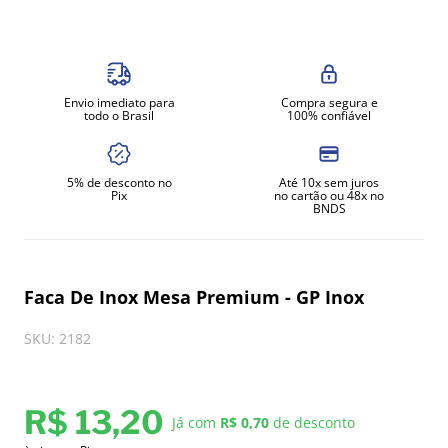
8
º
exaustor
9
º
amassadeira
10
º
fritadeira
Envio imediato para
Compra segura e
todo o Brasil
100% confiável
5% de desconto no
Até 10x sem juros
Pix
no cartão ou 48x no
BNDS
Faca De Inox Mesa Premium - GP Inox
SKU
:
2182
R$
13
,
20
Já com
R$ 0,70
de desconto