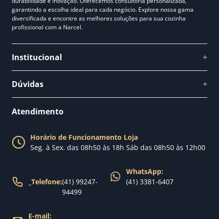
durabilidade e inovação. Oferecemos consultoria personalizada,
garantindo a escolha ideal para cada negócio. Explore nossa gama
diversificada e encontre as melhores soluções para sua cozinha
profissional com a Narcel.
Institucional
+
Quem somos
Dúvidas
+
Como comprar
Perguntas Frequentes
Fale conosco
Atendimento
Política de Privacidade
Blog Narcel
Política de Trocas
Horário de Funcionamento Loja
Nossa loja
Seg. à Sex. das 08h50 às 18h Sáb das 08h50 às 12h00
Política de Entrega
WhatsApp:
_
Telefone:
(41) 99247-
(41) 3381-6407
94499
E-mail: