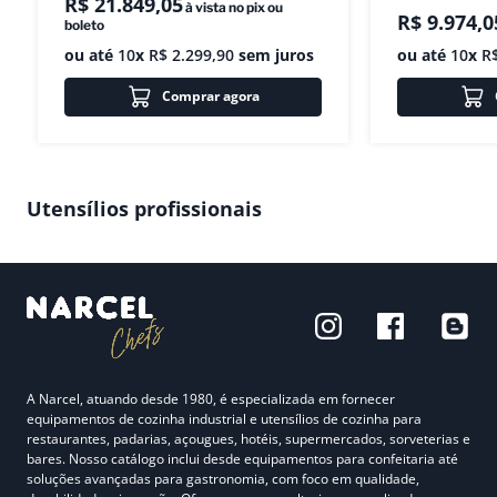
R$
21
.
849
,
05
à vista no pix ou
R$
9
.
974
,
0
boleto
ou até
10
x
R$
2
.
299
,
90
sem juros
ou até
10
x
R
Comprar agora
Utensílios profissionais
A Narcel, atuando desde 1980, é especializada em fornecer
equipamentos de cozinha industrial e utensílios de cozinha para
restaurantes, padarias, açougues, hotéis, supermercados, sorveterias e
bares. Nosso catálogo inclui desde equipamentos para confeitaria até
soluções avançadas para gastronomia, com foco em qualidade,