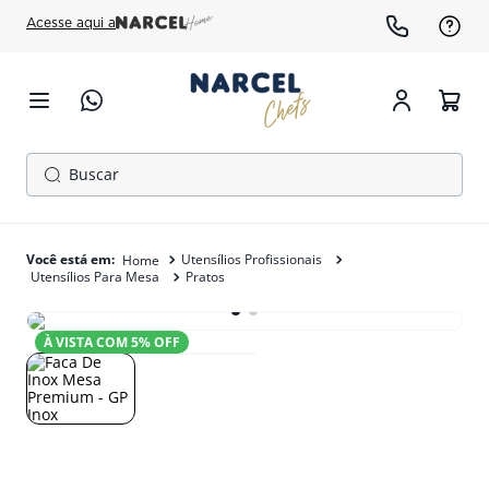
Acesse aqui a
Buscar
TERMOS MAIS BUSCADOS
1
º
cafeteira
Utensílios Profissionais
Utensílios Para Mesa
Pratos
2
º
fogão
3
º
freezer
À VISTA COM
5
% OFF
4
º
forno
5
º
gelopar
6
º
panela pressão
7
º
moedor