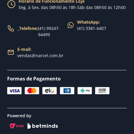
Política de Trocas
Horário de Funcionamento Loja
Nossa loja
Seg. à Sex. das 08h50 às 18h Sáb das 08h50 às 12h00
Política de Entrega
WhatsApp:
_
Telefone:
(41) 99247-
(41) 3381-6407
94499
E-mail:
vendas@narcel.com.br
Formas de Pagamento
Powered by