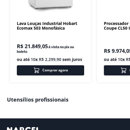
Lava Louças Industrial Hobart
Processador
Ecomax 503 Monofásica
Coupe CL50 U
R$
21
.
849
,
05
à vista no pix ou
R$
9
.
974
,
0
boleto
ou até
10
x
R$
2
.
299
,
90
sem juros
ou até
10
x
R
Comprar agora
Utensílios profissionais