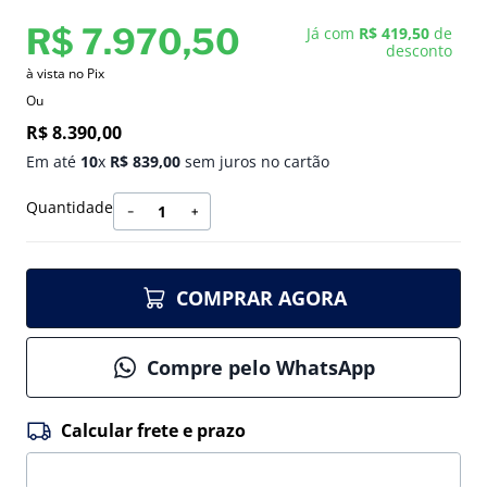
R$
7
.
970
,
50
Já com
R$ 419,50
de
desconto
à vista no Pix
Ou
R$
8
.
390
,
00
Em até
10
x
R$
839
,
00
sem juros no cartão
Quantidade
－
＋
COMPRAR AGORA
Compre pelo WhatsApp