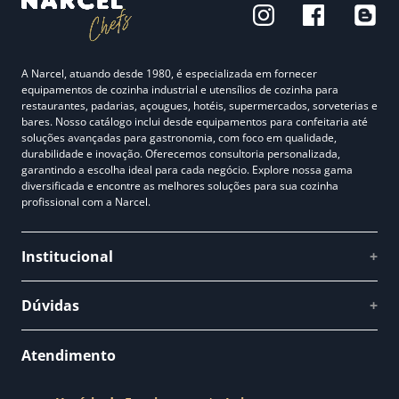
A Narcel, atuando desde 1980, é especializada em fornecer
equipamentos de cozinha industrial e utensílios de cozinha para
restaurantes, padarias, açougues, hotéis, supermercados, sorveterias e
bares. Nosso catálogo inclui desde equipamentos para confeitaria até
soluções avançadas para gastronomia, com foco em qualidade,
durabilidade e inovação. Oferecemos consultoria personalizada,
garantindo a escolha ideal para cada negócio. Explore nossa gama
diversificada e encontre as melhores soluções para sua cozinha
profissional com a Narcel.
Institucional
+
Quem somos
Dúvidas
+
Como comprar
Perguntas Frequentes
Fale conosco
Atendimento
Política de Privacidade
Blog Narcel