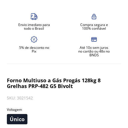
8
º
exaustor
9
º
amassadeira
Envio imediato para
Compra segura e
10
º
fritadeira
todo o Brasil
100% confiável
5% de desconto no
Até 10x sem juros
Pix
no cartão ou 48x no
BNDS
Forno Multiuso a Gás Progás 128kg 8
Grelhas PRP-482 G5 Bivolt
SKU
:
3021542
Voltagem
Único