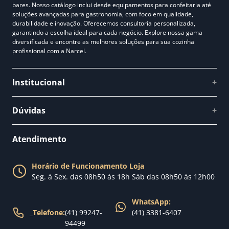
bares. Nosso catálogo inclui desde equipamentos para confeitaria até
soluções avançadas para gastronomia, com foco em qualidade,
durabilidade e inovação. Oferecemos consultoria personalizada,
garantindo a escolha ideal para cada negócio. Explore nossa gama
diversificada e encontre as melhores soluções para sua cozinha
profissional com a Narcel.
Institucional
+
Quem somos
Dúvidas
+
Como comprar
Perguntas Frequentes
Fale conosco
Atendimento
Política de Privacidade
Blog Narcel
Política de Trocas
Horário de Funcionamento Loja
Nossa loja
Seg. à Sex. das 08h50 às 18h Sáb das 08h50 às 12h00
Política de Entrega
WhatsApp:
_
Telefone:
(41) 99247-
(41) 3381-6407
94499