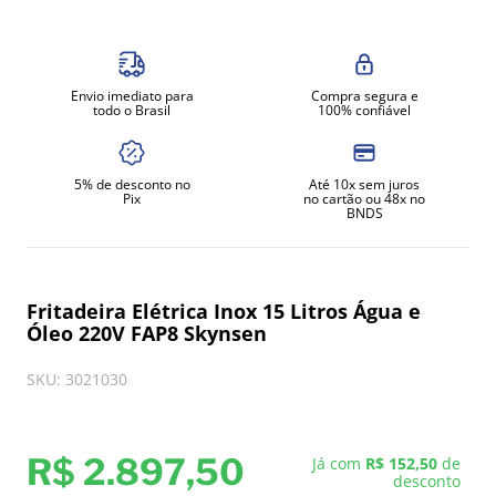
8
º
exaustor
9
º
amassadeira
Envio imediato para
Compra segura e
10
º
robot coupe
todo o Brasil
100% confiável
5% de desconto no
Até 10x sem juros
Pix
no cartão ou 48x no
BNDS
Fritadeira Elétrica Inox 15 Litros Água e
Óleo 220V FAP8 Skynsen
SKU
:
3021030
R$
2
.
897
,
50
Já com
R$ 152,50
de
desconto