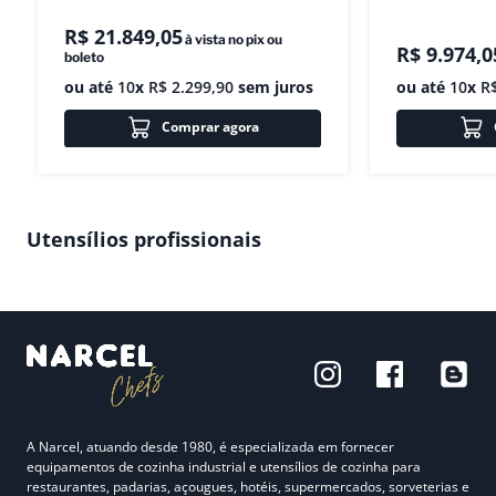
R$
21
.
849
,
05
à vista no pix ou
R$
9
.
974
,
0
boleto
ou até
10
x
R$
2
.
299
,
90
sem juros
ou até
10
x
R
Comprar agora
Utensílios profissionais
A Narcel, atuando desde 1980, é especializada em fornecer
equipamentos de cozinha industrial e utensílios de cozinha para
restaurantes, padarias, açougues, hotéis, supermercados, sorveterias e