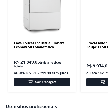
Lava Louças Industrial Hobart
Processador
Ecomax 503 Monofásica
Coupe CL50 U
R$
21
.
849
,
05
à vista no pix ou
R$
9
.
974
,
0
boleto
ou até
10
x
R$
2
.
299
,
90
sem juros
ou até
10
x
R
Comprar agora
Utensílios profissionais