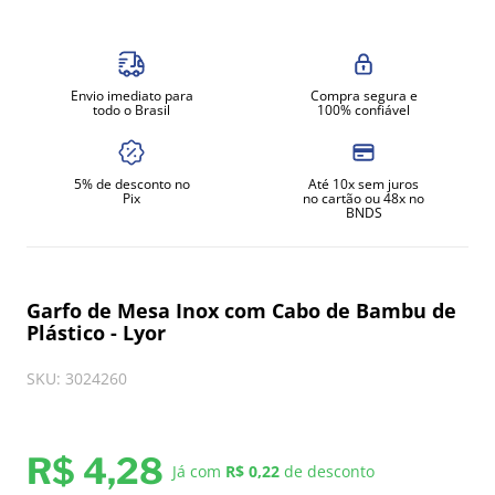
8
º
exaustor
9
º
amassadeira
Envio imediato para
Compra segura e
10
º
fritadeira
todo o Brasil
100% confiável
5% de desconto no
Até 10x sem juros
Pix
no cartão ou 48x no
BNDS
Garfo de Mesa Inox com Cabo de Bambu de
Plástico - Lyor
SKU
:
3024260
R$
4
,
28
Já com
R$ 0,22
de desconto