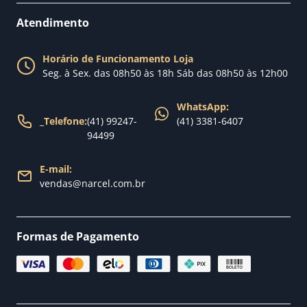
Perguntas Frequentes
Fale conosco
Atendimento
Política de Privacidade
Blog Narcel
Política de Trocas
Horário de Funcionamento Loja
Nossa loja
Seg. à Sex. das 08h50 às 18h Sáb das 08h50 às 12h00
Política de Entrega
WhatsApp:
_
Telefone:
(41) 99247-
(41) 3381-6407
94499
E-mail:
vendas@narcel.com.br
Formas de Pagamento