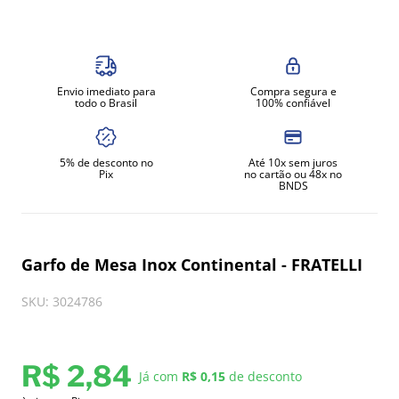
8
º
exaustor
9
º
amassadeira
10
º
fritadeira
Envio imediato para
Compra segura e
todo o Brasil
100% confiável
5% de desconto no
Até 10x sem juros
Pix
no cartão ou 48x no
BNDS
Garfo de Mesa Inox Continental - FRATELLI
SKU
:
3024786
R$
2
,
84
Já com
R$ 0,15
de desconto