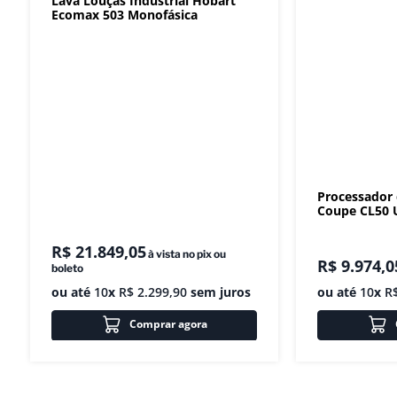
Lava Louças Industrial Hobart
Ecomax 503 Monofásica
Processador
Coupe CL50 U
R$
21
.
849
,
05
à vista no pix ou
R$
9
.
974
,
0
boleto
ou até
10
x
R$
2
.
299
,
90
sem juros
ou até
10
x
R
Comprar agora