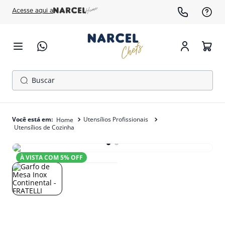
Acesse aqui a
Buscar
TERMOS MAIS BUSCADOS
1
º
cafeteira
Utensílios Profissionais
Utensílios de Cozinha
2
º
fogão
3
º
freezer
À VISTA COM
5
% OFF
4
º
forno
5
º
gelopar
6
º
panela pressão
7
º
moedor