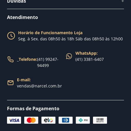
Dúvidas
+
Como comprar
Perguntas Frequentes
Fale conosco
Atendimento
Política de Privacidade
Blog Narcel
Política de Trocas
Horário de Funcionamento Loja
Nossa loja
Seg. à Sex. das 08h50 às 18h Sáb das 08h50 às 12h00
Política de Entrega
WhatsApp:
_
Telefone:
(41) 99247-
(41) 3381-6407
94499
E-mail:
vendas@narcel.com.br
Formas de Pagamento