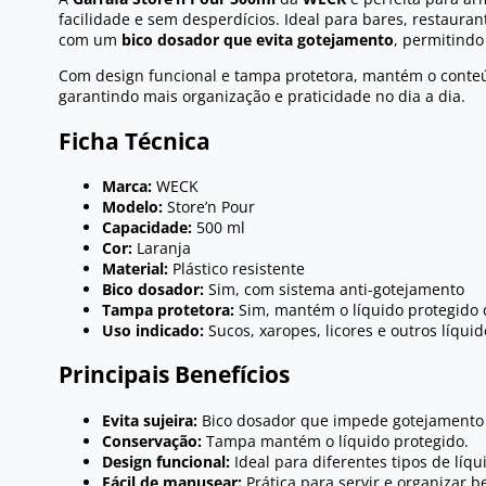
facilidade e sem desperdícios. Ideal para bares, restauran
com um
bico dosador que evita gotejamento
, permitindo
Com design funcional e tampa protetora, mantém o conte
garantindo mais organização e praticidade no dia a dia.
Ficha Técnica
Marca:
WECK
Modelo:
Store’n Pour
Capacidade:
500 ml
Cor:
Laranja
Material:
Plástico resistente
Bico dosador:
Sim, com sistema anti-gotejamento
Tampa protetora:
Sim, mantém o líquido protegido 
Uso indicado:
Sucos, xaropes, licores e outros líquid
Principais Benefícios
Evita sujeira:
Bico dosador que impede gotejamento 
Conservação:
Tampa mantém o líquido protegido.
Design funcional:
Ideal para diferentes tipos de líqu
Fácil de manusear:
Prática para servir e organizar b