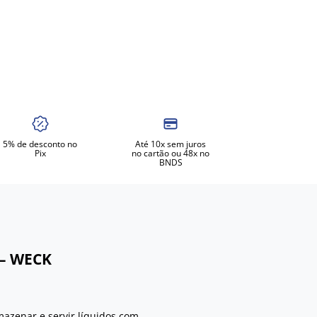
5% de desconto no
Até 10x sem juros
Pix
no cartão ou 48x no
BNDS
 – WECK
mazenar e servir líquidos com