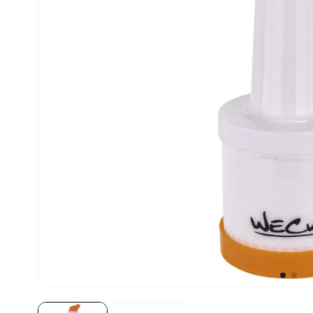
10
º
robot coupe