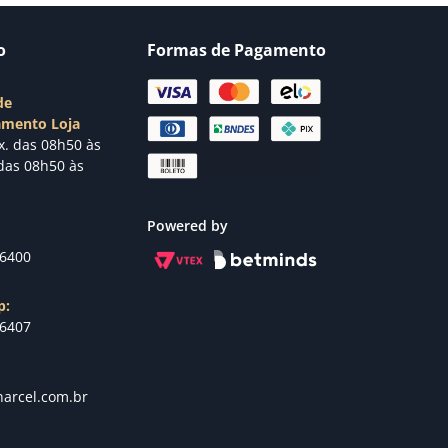
o
Formas de Pagamento
de
amento Loja
x. das 08h50 às
das 08h50 às
Powered by
-6400
p:
-6407
arcel.com.br