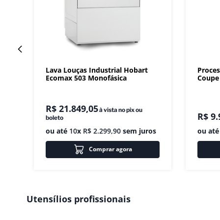
Lava Louças Industrial Hobart
Proces
Ecomax 503 Monofásica
Coupe 
R$
21
.
849
,
05
à vista no pix ou
R$
9
.
boleto
ou até
10
x
R$
2
.
299
,
90
sem juros
ou at
Comprar agora
Utensílios profissionais