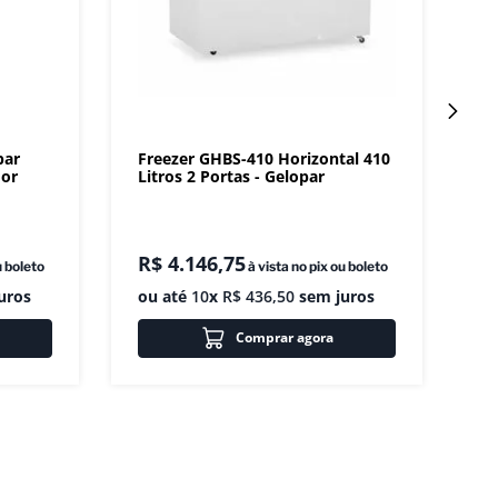
par
Freezer GHBS-410 Horizontal 410
dor
Litros 2 Portas - Gelopar
R$
4
.
146
,
75
u boleto
à vista no pix ou boleto
uros
ou até
10
x
R$
436
,
50
sem juros
Comprar agora