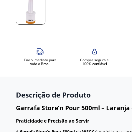
Envio imediato para
Compra segura e
todo o Brasil
100% confiável
Descrição de Produto
Garrafa Store’n Pour 500ml – Laranja
Praticidade e Precisão ao Servir
A
Garrafa Store’n Pour 500ml
da
WECK
é perfeita para ar