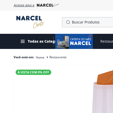
Acesse aqui a
Buscar Produtos
TERMOS MAIS BUSCADOS
1
º
cafeteira
Todas as Categorias
Ofertas do mês
Restau
2
º
fogão
Restaurante
3
º
forno
4
º
freezer
À VISTA COM
0
% OFF
5
º
exaustor
6
º
panela pressão
7
º
moedor
8
º
gelopar
9
º
fritadeira