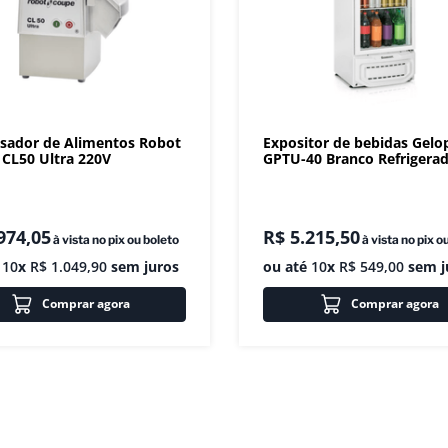
sador de Alimentos Robot
Expositor de bebidas Gelo
CL50 Ultra 220V
GPTU-40 Branco Refrigera
974
,
05
R$
5
.
215
,
50
à vista no pix ou boleto
à vista no pix o
é
10
x
R$
1
.
049
,
90
sem juros
ou até
10
x
R$
549
,
00
sem j
Comprar agora
Comprar agora