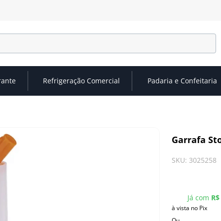
rante
Refrigeração Comercial
Padaria e Confeitaria
Garrafa St
SKU
:
3025258
Já com
R$
à vista no Pix
Ou