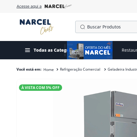
Acesse aqui a
Buscar Produtos
TERMOS MAIS BUSCADOS
1
º
cafeteira
Todas as Categorias
Ofertas do mês
Restau
2
º
gelopar
Refrigeração Comercial
Geladeira Industr
3
º
freezer
4
º
fogão
À VISTA COM
5
% OFF
5
º
forno
6
º
panela pressão
7
º
exaustor
8
º
moedor
9
º
amassadeira