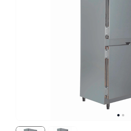
10
º
prato