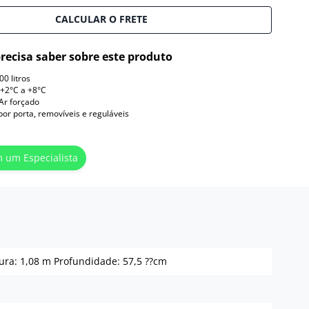
CALCULAR O FRETE
recisa saber sobre este produto
0 litros
+2°C a +8°C
Ar forçado
 por porta, removíveis e reguláveis
m um Especialista
gura: 1,08 m Profundidade: 57,5 ??cm