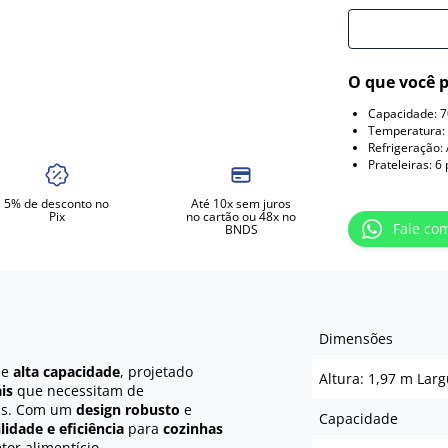
O que você p
Capacidade: 70
Temperatura: 
Refrigeração: 
Prateleiras: 6
5% de desconto no
Até 10x sem juros
Pix
no cartão ou 48x no
Fale co
BNDS
Dimensões
de
alta capacidade
, projetado
Altura: 1,97 m Lar
is
que necessitam de
as. Com um
design robusto
e
Capacidade
lidade e eficiência
para
cozinhas
or alimentício.