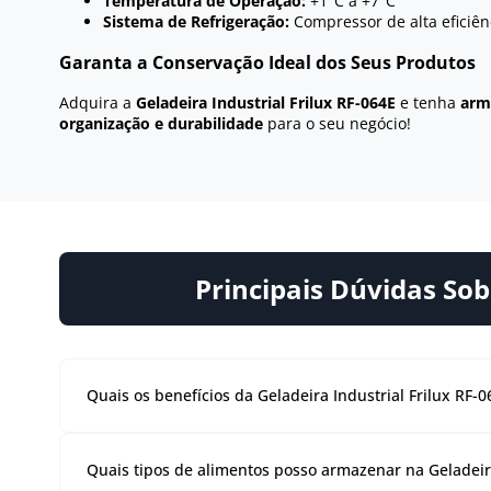
Temperatura de Operação:
+1°C a +7°C
Sistema de Refrigeração:
Compressor de alta eficiên
Garanta a Conservação Ideal dos Seus Produtos
Adquira a
Geladeira Industrial Frilux RF-064E
e tenha
arm
organização e durabilidade
para o seu negócio!
Principais Dúvidas Sobr
Quais os benefícios da Geladeira Industrial Frilux RF
Alta capacidade de armazenamento: 700 litros distribu
ar forçado com temperatura regulável entre +2°C e +8°
Quais tipos de alimentos posso armazenar na Geladeira
porta, que permitem personalizar o espaço interno de
inoxidável 430, garantindo resistência à corrosão e m