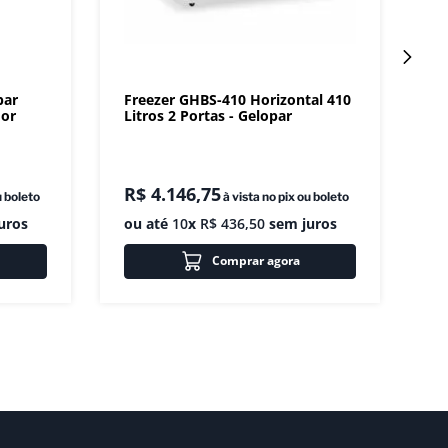
par
Freezer GHBS-410 Horizontal 410
dor
Litros 2 Portas - Gelopar
R$
4
.
146
,
75
u boleto
à vista no pix ou boleto
uros
ou até
10
x
R$
436
,
50
sem juros
Comprar agora