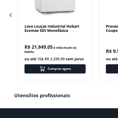
Lava Louças Industrial Hobart
Proces
Ecomax 503 Monofásica
Coupe 
R$
21
.
849
,
05
à vista no pix ou
R$
9
.
boleto
ou até
10
x
R$
2
.
299
,
90
sem juros
ou at
Comprar agora
Utensílios profissionais