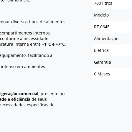
700 litros
Modelo
enar diversos tipos de alimentos
RF-064E
 compartimentos internos,
 conforme a necessidade.
Alimentação
ratura interna entre
+1°C e +7°C
,
Elétrica
quipamento, facilitando a
Garantia
o intenso em ambientes
6 Meses
rigeração comercial
, presente no
ade e eficiência
de seus
necessidades específicas de