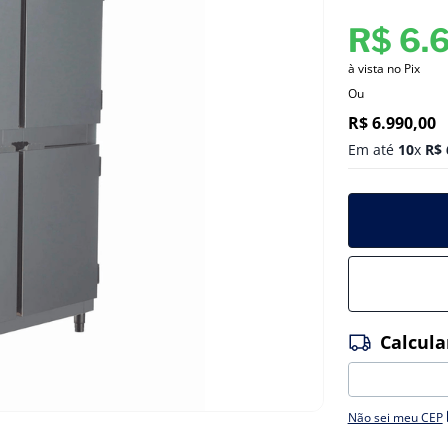
R$
6
.
à vista no Pix
Ou
R$
6
.
990
,
00
Em até
10
x
R$
Não sei meu CEP