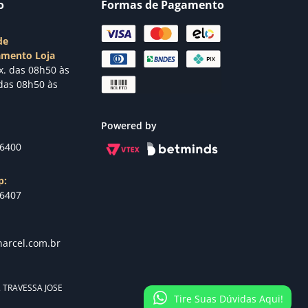
o
Formas de Pagamento
de
amento Loja
x. das 08h50 às
das 08h50 às
Powered by
-6400
p:
-6407
arcel.com.br
s. TRAVESSA JOSE
Tire Suas Dúvidas Aqui!