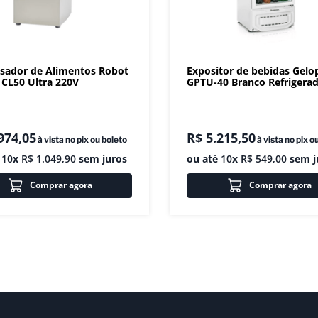
sador de Alimentos Robot
Expositor de bebidas Gelo
CL50 Ultra 220V
GPTU-40 Branco Refrigera
974
,
05
R$
5
.
215
,
50
à vista no pix ou boleto
à vista no pix o
é
10
x
R$
1
.
049
,
90
sem juros
ou até
10
x
R$
549
,
00
sem j
Comprar agora
Comprar agora