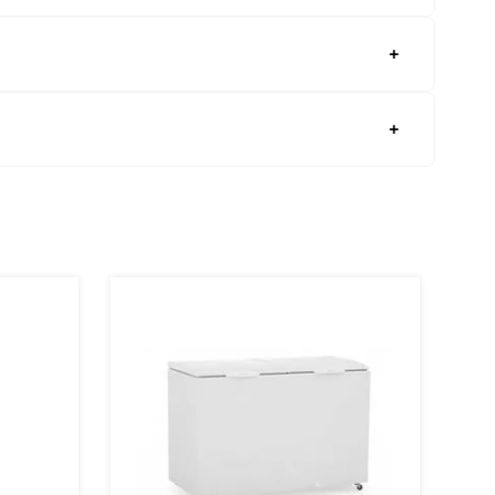
os, presuntos, iogurtes, etc. Frutas e verduras:
ais as dimensões da Geladeira Industrial Frilux RF-
na higienização do equipamento.