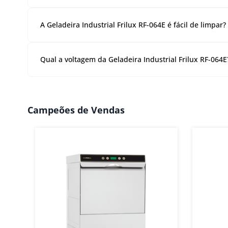
conta de luz.
A Geladeira Industrial Frilux RF-064E é ideal para armaz
legumes, frutas frescas e processadas. Bebidas: refrige
A Geladeira Industrial Frilux RF-064E é fácil de limpar?
064E? Altura: 2010 mm Largura: 1365 mm Profundidad
Sim, o revestimento interno e externo em aço inoxidáv
Qual a voltagem da Geladeira Industrial Frilux RF-064E
A Geladeira Industrial Frilux RF-064E está disponível 2
Campeões de Vendas