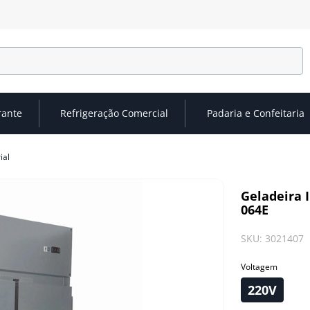
rante
Refrigeração Comercial
Padaria e Confeitaria
ial
Geladeira I
064E
SKU
:
3021407
Voltagem
220V