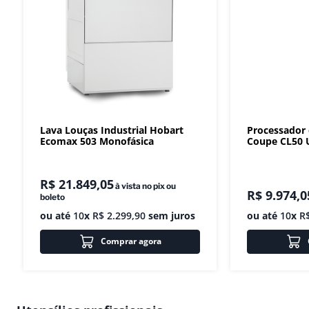
Lava Louças Industrial Hobart
Processador
Ecomax 503 Monofásica
Coupe CL50 U
R$
21
.
849
,
05
à vista no pix ou
R$
9
.
974
,
0
boleto
ou até
10
x
R$
2
.
299
,
90
sem juros
ou até
10
x
R
Comprar agora