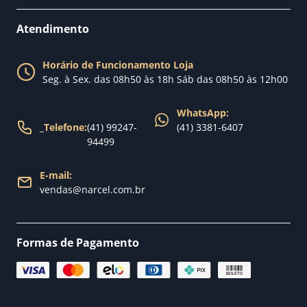
Como comprar
Perguntas Frequentes
Fale conosco
Atendimento
Política de Privacidade
Blog Narcel
Política de Trocas
Horário de Funcionamento Loja
Nossa loja
Seg. à Sex. das 08h50 às 18h Sáb das 08h50 às 12h00
Política de Entrega
WhatsApp:
_
Telefone:
(41) 99247-
(41) 3381-6407
94499
E-mail:
vendas@narcel.com.br
Formas de Pagamento