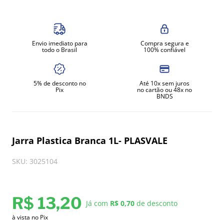
8
º
amassadeira
9
º
exaustor
Envio imediato para
Compra segura e
10
º
fritadeira
todo o Brasil
100% confiável
5% de desconto no
Até 10x sem juros
Pix
no cartão ou 48x no
BNDS
Jarra Plastica Branca 1L- PLASVALE
SKU
:
3025104
R$
13
,
20
Já com
R$ 0,70
de desconto
à vista no Pix