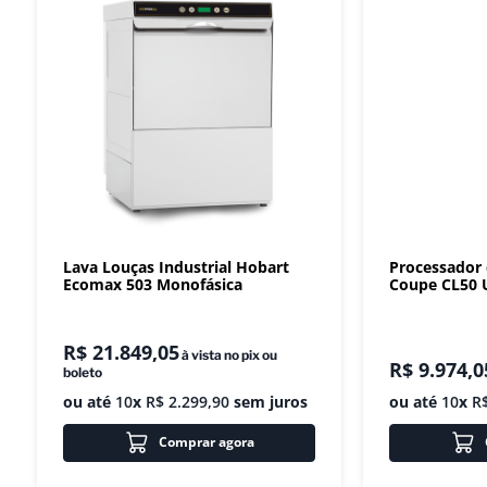
Lava Louças Industrial Hobart
Processador
Ecomax 503 Monofásica
Coupe CL50 U
R$
21
.
849
,
05
à vista no pix ou
R$
9
.
974
,
0
boleto
ou até
10
x
R$
2
.
299
,
90
sem juros
ou até
10
x
R
Comprar agora