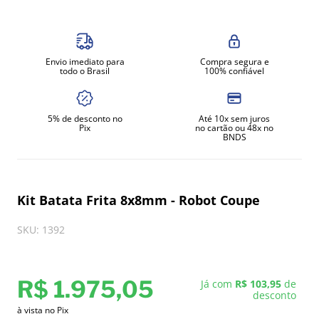
8
º
exaustor
9
º
amassadeira
Envio imediato para
Compra segura e
10
º
fritadeira
todo o Brasil
100% confiável
5% de desconto no
Até 10x sem juros
Pix
no cartão ou 48x no
BNDS
Kit Batata Frita 8x8mm - Robot Coupe
SKU
:
1392
R$
1
.
975
,
05
Já com
R$ 103,95
de
desconto
à vista no Pix