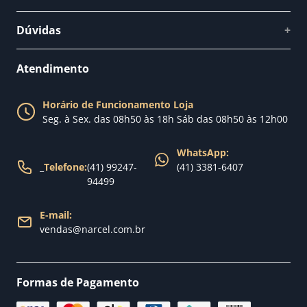
Quem somos
Dúvidas
+
Como comprar
Perguntas Frequentes
Fale conosco
Atendimento
Política de Privacidade
Blog Narcel
Política de Trocas
Horário de Funcionamento Loja
Nossa loja
Seg. à Sex. das 08h50 às 18h Sáb das 08h50 às 12h00
Política de Entrega
WhatsApp:
_
Telefone:
(41) 99247-
(41) 3381-6407
94499
E-mail:
vendas@narcel.com.br
Formas de Pagamento