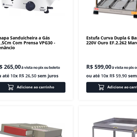
hapa Sanduicheira a Gás
Estufa Curva Dupla 6 Ba
1,5Cm Com Prensa VPG30 -
220V Ouro EF.2.262 Mar
enâncio
$
265
,
00
R$
599
,
00
à vista no pix ou boleto
à vista no pix 
u até
10
x
R$
26
,
50
sem juros
ou até
10
x
R$
59
,
90
sem 
Adicione ao carrinho
Adicione ao car