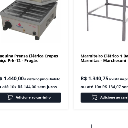
aquina Prensa Elétrica Crepes
Marmiteiro Elétrico 1 B
íço Prk-12 - Progás
Marmitas - Marchesoni
$
1
.
440
,
00
R$
1
.
340
,
75
à vista no pix ou boleto
à vista no p
u até
10
x
R$
144
,
00
sem juros
ou até
10
x
R$
134
,
07
sem
Adicione ao carrinho
Adicione ao car