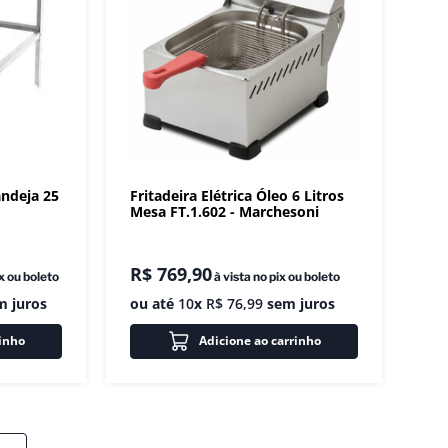
andeja 25
Fritadeira Elétrica Óleo 6 Litros
Mesa FT.1.602 - Marchesoni
R$
769
,
90
ix ou boleto
à vista no pix ou boleto
 juros
ou até
10
x
R$
76
,
99
sem juros
rinho
Adicione ao carrinho