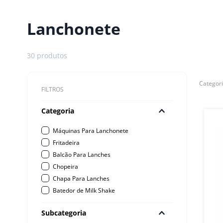
10
º
robot coupe
Lanchonete
30
produtos
FILTROS
Categoria
Máquinas Para Lanchonete
Fritadeira
Balcão Para Lanches
Chopeira
Chapa Para Lanches
Batedor de Milk Shake
Subcategoria