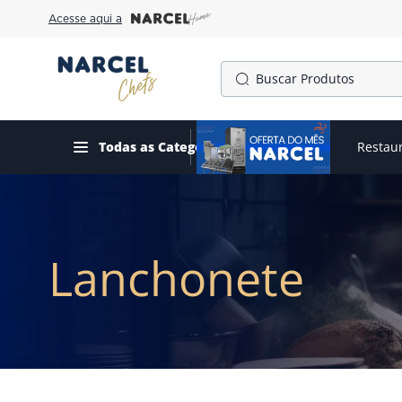
Acesse aqui a
Buscar Produtos
TERMOS MAIS BUSCADOS
1
º
cafeteira
Todas as Categorias
Ofertas do mês
Restau
2
º
fogão
3
º
forno
4
º
freezer
Lanchonete
5
º
exaustor
6
º
panela pressão
7
º
moedor
8
º
gelopar
9
º
fritadeira