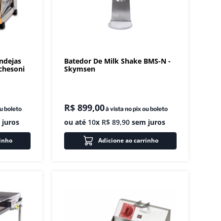
ndejas
Batedor De Milk Shake BMS-N -
chesoni
Skymsen
R$
899
,
00
ou boleto
à vista no pix ou boleto
juros
ou até
10
x
R$
89
,
90
sem juros
rinho
Adicione ao carrinho