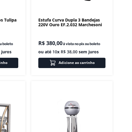
os Tulipa
Estufa Curva Dupla 3 Bandejas
220V Ouro EF.2.032 Marchesoni
R$
380
,
00
ou boleto
à vista no pix ou boleto
juros
ou até
10
x
R$
38
,
00
sem juros
rinho
Adicione ao carrinho