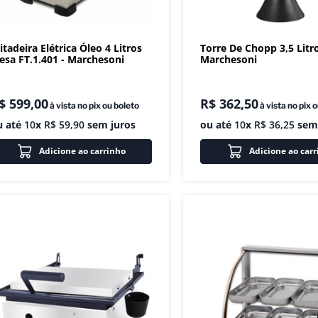
itadeira Elétrica Óleo 4 Litros
Torre De Chopp 3,5 Litr
esa FT.1.401 - Marchesoni
Marchesoni
$
599
,
00
R$
362
,
50
à vista no pix ou boleto
à vista no pix 
u até
10
x
R$
59
,
90
sem juros
ou até
10
x
R$
36
,
25
sem 
Adicione ao carrinho
Adicione ao car