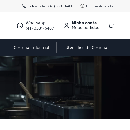
Televendas: (41) 3381-6400
Precisa de ajuda?
Minha conta
(41) 3381-6407
Cozinha Industrial
Utensílios de Cozinha