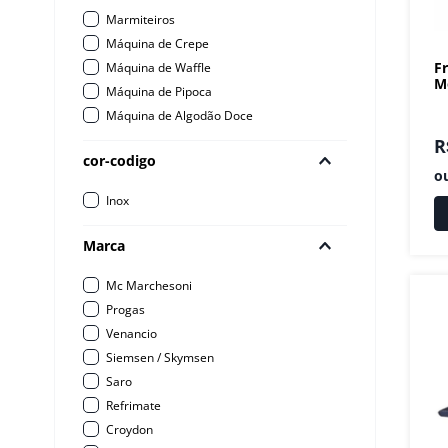
Marmiteiros
Máquina de Crepe
Fr
Máquina de Waffle
M
Máquina de Pipoca
Máquina de Algodão Doce
R
cor-codigo
o
Inox
Marca
Mc Marchesoni
Progas
Venancio
Siemsen / Skymsen
Saro
Refrimate
Croydon