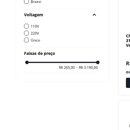
Braesi
Voltagem
110V
220V
C
3
Único
V
Faixas de preço
R
R$ 265,00
–
R$ 3.190,00
o